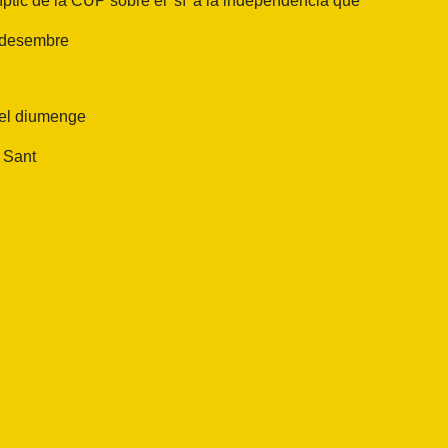
ptic de la CUP sobre el 'sí' a la independència que
e desembre
 el diumenge
e Sant