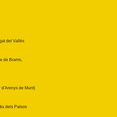
at del Vallès
re de Brams,
 d'Arenys de Munt)
tiu dels Països