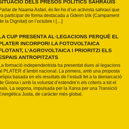
SITUACIÓ DELS PRESOS POLÍTICS SAHRAUÍS
Parlar de Naama Asfari, és fer-ho d’un activista sahrauí que
va participar de forma destacada a Gdeim Izik (Campament
de la Dignitat) on l’octubre i […]
LA CUP PRESENTA AL·LEGACIONS PERQUÈ EL
PLATER INCORPORI LA FOTOVOLTAICA
FLOTANT, L’AGROVOLTAICA I PRIORITZI ELS
ESPAIS ANTROPITZATS
La formació independentista ha presentat dues al·legacions
al PLATER d’àmbit nacional. La primera, amb una proposta
pròpia basada en els resultats de l’estudi fet a la demarcació
de Girona i amb la voluntat d’estendre’n els criteris a tot el
país. La segona, impulsada per la Xarxa per una Transició
Energètica Justa, de caràcter més global.