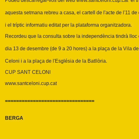
Podeu descarregar-vos del web www.santceloni.cup.cat el trí
aquesta setmana rebreu a casa, el cartell de l'acte de l'11 d
i el tríptic informatiu editat per la plataforma organitzadora.
Recordeu que la consulta sobre la independència tindrà lloc
dia 13 de desembre (de 9 a 20 hores) a la plaça de la Vila d
Celoni i a la plaça de l'Església de la Batllòria.
CUP SANT CELONI
www.santceloni.cup.cat
================================
BERGA