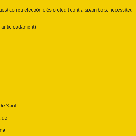
uest
correu electrònic és protegit contra spam bots, necessiteu
 anticipadament)
 de Sant
1 de
na i