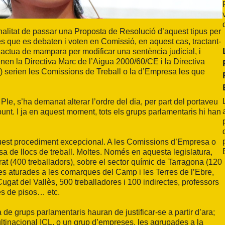
onalitat de passar una Proposta de Resolució d’aquest tipus per
es que es debaten i voten en Comissió, en aquest cas, tractant-
ue actua de mampara per modificar una sentència judicial, i
nen la Directiva Marc de l’Aigua 2000/60/CE i la Directiva
s) serien les Comissions de Treball o la d’Empresa les que
Ple, s’ha demanat alterar l’ordre del dia, per part del portaveu
 punt. I ja en aquest moment, tots els grups parlamentaris hi han
est procediment excepcional. A les Comissions d’Empresa o
a de llocs de treball. Moltes. Només en aquesta legislatura,
prat (400 treballadors), sobre el sector químic de Tarragona (120
nes aturades a les comarques del Camp i les Terres de l’Ebre,
gat del Vallès, 500 treballadores i 100 indirectes, professors
res de pisos… etc.
 de grups parlamentaris hauran de justificar-se a partir d’ara;
multinacional ICL, o un grup d’empreses, les agrupades a la