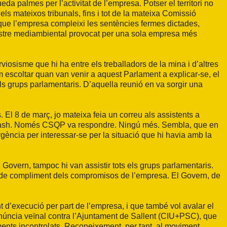
ueda palmes per l’activitat de l’empresa. Potser el territori no
dels mateixos tribunals, fins i tot de la mateixa Comissió
 que l’empresa compleixi les sentències fermes dictades,
sastre mediambiental provocat per una sola empresa més
iosisme que hi ha entre els treballadors de la mina i d’altres
 escoltar quan van venir a aquest Parlament a explicar-se, el
 els grups parlamentaris. D’aquella reunió en va sorgir una
El 8 de març, jo mateixa feia un correu als assistents a
erpotash. Només CSQP va respondre. Ningú més. Sembla, que en
gència per interessar-se per la situació que hi havia amb la
Govern, tampoc hi van assistir tots els grups parlamentaris.
a de compliment dels compromisos de l’empresa. El Govern, de
 d’execució per part de l’empresa, i que també vol avalar el
enúncia veïnal contra l’Ajuntament de Sallent (CIU+PSC), que
ts incontrolats. Reconeixement, per tant, al moviment