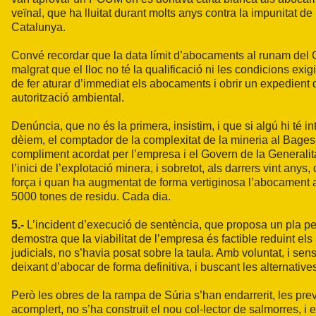
veïnal, que ha lluitat durant molts anys contra la impunitat 
Catalunya.
Convé recordar que la data límit d’abocaments al runam del
malgrat que el lloc no té la qualificació ni les condicions ex
de fer aturar d’immediat els abocaments i obrir un expedient 
autorització ambiental.
Denúncia, que no és la primera, insistim, i que si algú hi té in
dèiem, el comptador de la complexitat de la mineria al Bage
compliment acordat per l’empresa i el Govern de la Generalita
l’inici de l’explotació minera, i sobretot, als darrers vint a
força i quan ha augmentat de forma vertiginosa l’abocament 
5000 tones de residu. Cada dia.
5.-
L’incident d’execució de sentència, que proposa un pla per
demostra que la viabilitat de l’empresa és factible reduint 
judicials, no s’havia posat sobre la taula. Amb voluntat, i sen
deixant d’abocar de forma definitiva, i buscant les alternativ
Però les obres de la rampa de Súria s’han endarrerit, les prev
acomplert, no s’ha construït el nou col-lector de salmorres, i e