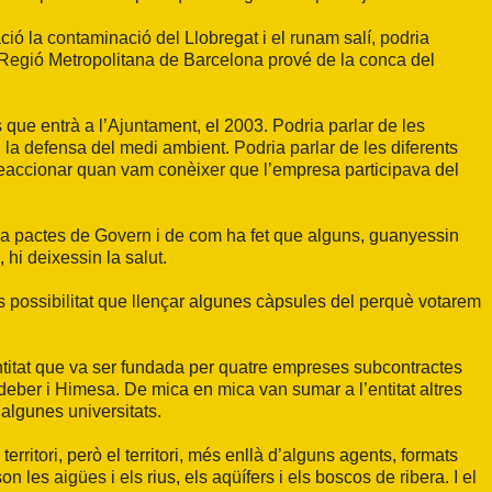
ació la contaminació del Llobregat i el runam salí, podria
 Regió Metropolitana de Barcelona prové de la conca del
 que entrà a l’Ajuntament, el 2003. Podria parlar de les
 la defensa del medi ambient. Podria parlar de les diferents
eaccionar quan vam conèixer que l’empresa participava del
ica pactes de Govern i de com ha fet que alguns, guanyessin
, hi deixessin la salut.
 possibilitat que llençar algunes càpsules del perquè votarem
ntitat que va ser fundada per quatre empreses subcontractes
eber i Himesa. De mica en mica van sumar a l’entitat altres
algunes universitats.
rritori, però el territori, més enllà d’alguns agents, formats
 les aigües i els rius, els aqüífers i els boscos de ribera. I el