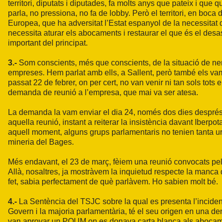
territori, diputats i diputades, fa molts anys que pateix i que q
parla, no pressiona, no fa de lobby. Però el territori, en boca 
Europea, que ha adversitat l’Estat espanyol de la necessitat
necessita aturar els abocaments i restaurar el que és el de
important del principat.
3.-
Som conscients, més que conscients, de la situació de nerv
empreses. Hem parlat amb ells, a Sallent, però també els vam
passat 22 de febrer, on per cert, no van venir ni tan sols tots
demanda de reunió a l’empresa, que mai va ser atesa.
La demanda la vam enviar el dia 24, només dos dies després. 
aquella reunió, instant a reiterar la insistència davant Ib
aquell moment, alguns grups parlamentaris no tenien tanta ur
mineria del Bages.
Més endavant, el 23 de març, fèiem una reunió convocats pel 
Allà, nosaltres, ja mostràvem la inquietud respecte la manc
fet, sabia perfectament de què parlàvem. Ho sabien molt bé.
4.-
La Sentència del TSJC sobre la qual es presenta l’incident
Govern i la majoria parlamentària, té el seu origen en una d
van aprovar un POUM on es donava carta blanca als abocamen