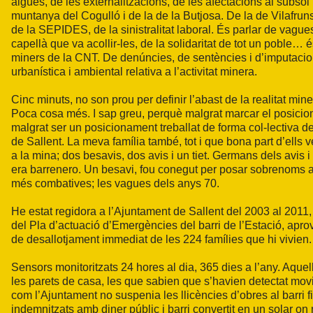
aigües, de les externalitzacions, de les afectacions al subsòl i 
muntanya del Cogulló i de la de la Butjosa. De la de Vilafrun
de la SEPIDES, de la sinistralitat laboral. És parlar de vague
capellà que va acollir-les, de la solidaritat de tot un poble…
miners de la CNT. De denúncies, de sentències i d’imputacion
urbanística i ambiental relativa a l’activitat minera.
Cinc minuts, no son prou per definir l’abast de la realitat m
Poca cosa més. I sap greu, perquè malgrat marcar el posicio
malgrat ser un posicionament treballat de forma col-lectiva 
de Sallent. La meva família també, tot i que bona part d’ells v
a la mina; dos besavis, dos avis i un tiet. Germans dels avis i
era barrenero. Un besavi, fou conegut per posar sobrenoms al
més combatives; les vagues dels anys 70.
He estat regidora a l’Ajuntament de Sallent del 2003 al 2011,
del Pla d’actuació d’Emergències del barri de l’Estació, aprov
de desallotjament immediat de les 224 famílies que hi vivien
Sensors monitoritzats 24 hores al dia, 365 dies a l’any. Aqu
les parets de casa, les que sabien que s’havien detectat mov
com l’Ajuntament no suspenia les llicències d’obres al barri fi
indemnitzats amb diner públic i barri convertit en un solar on 