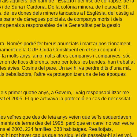
als aqüífers, del barri de l’Estació i del risc de col-lapse, de la
s i de Súria i Cardona. De la colònia minera, de l’etapa ERT,
s, de les dones dels miners tancades a l’Església, del càstig al
 és parlar de càrregues policials, de companys morts i dels
s penals a responsables de la Generalitat per la gestió
inera. Només podré fer breus anunciats i marcar posicionament.
nament de la CUP-Crida Constituent en el seu conjunt, i
de fa molts anys, amb molts altres companys i companyes, sóc
enen de llocs diferents, però per totes les bandes, han treballat
 les àvies, Cosins del pare. Un avi hi va perdre dits d’una mà,
s treballadors, l’altre va protagonitzar una de les èpoques
 els primer quatre anys, a Govern, i vaig responsabilitzar-me
at el 2005. El que activava la protecció en cas de necessitat
.
elles veïnes que des de feia anys veien que se’ls esquerdaven
iments de terres des del 1995, però que en canvi no van veure
ns el 2003. 224 famílies, 333 habitatges. Reallotjats,
no hi pot haver cap ús que no sigui el de passejar-hi si es vol.