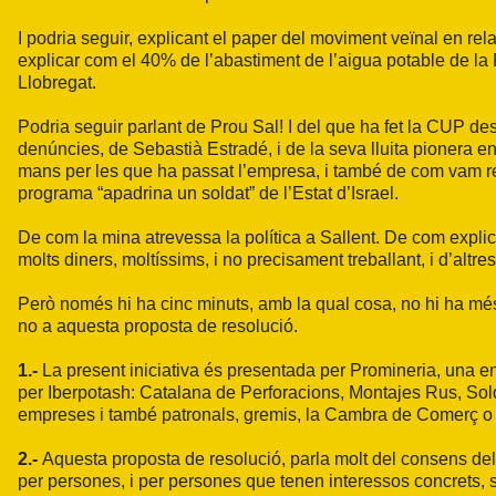
I podria seguir, explicant el paper del moviment veïnal en rel
explicar com el 40% de l’abastiment de l’aigua potable de la
Llobregat.
Podria seguir parlant de Prou Sal! I del que ha fet la CUP des
denúncies, de Sebastià Estradé, i de la seva lluita pionera en
mans per les que ha passat l’empresa, i també de com vam r
programa “apadrina un soldat” de l’Estat d’Israel.
De com la mina atrevessa la política a Sallent. De com expl
molts diners, moltíssims, i no precisament treballant, i d’altres
Però només hi ha cinc minuts, amb la qual cosa, no hi ha més
no a aquesta proposta de resolució.
1.-
La present iniciativa és presentada per Promineria, una e
per Iberpotash: Catalana de Perforacions, Montajes Rus, Sold
empreses i també patronals, gremis, la Cambra de Comerç o 
2.-
Aquesta proposta de resolució, parla molt del consens del te
per persones, i per persones que tenen interessos concrets, son