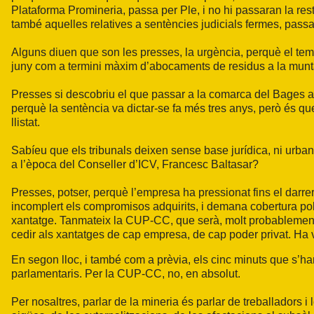
Plataforma Promineria, passa per Ple, i no hi passaran la re
també aquelles relatives a sentències judicials fermes, pass
Alguns diuen que son les presses, la urgència, perquè el te
juny com a termini màxim d’abocaments de residus a la munt
Presses si descobriu el que passar a la comarca del Bages avui
perquè la sentència va dictar-se fa més tres anys, però és que 
llistat.
Sabíeu que els tribunals deixen sense base jurídica, ni urban
a l’època del Conseller d’ICV, Francesc Baltasar?
Presses, potser, perquè l’empresa ha pressionat fins el darr
incomplert els compromisos adquirits, i demana cobertura polí
xantatge. Tanmateix la CUP-CC, que serà, molt probablement
cedir als xantatges de cap empresa, de cap poder privat. Ha v
En segon lloc, i també com a prèvia, els cinc minuts que s’han
parlamentaris. Per la CUP-CC, no, en absolut.
Per nosaltres, parlar de la mineria és parlar de treballadors 