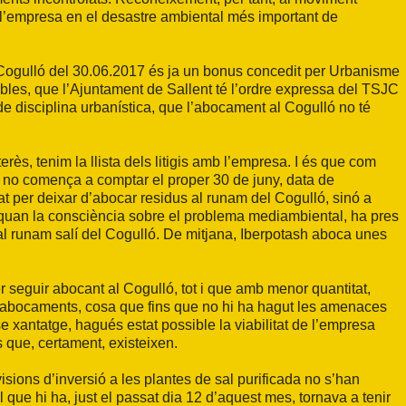
de l’empresa en el desastre ambiental més important de
 Cogulló del 30.06.2017 és ja un bonus concedit per Urbanisme
igibles, que l’Ajuntament de Sallent té l’ordre expressa del TSJC
de disciplina urbanística, que l’abocament al Cogulló no té
terès, tenim la llista dels litigis amb l’empresa. I és que com
s no comença a comptar el proper 30 de juny, data de
t per deixar d’abocar residus al runam del Cogulló, sinó a
nys, quan la consciència sobre el problema mediambiental, ha pres
al runam salí del Cogulló. De mitjana, Iberpotash aboca unes
 seguir abocant al Cogulló, tot i que amb menor quantitat,
els abocaments, cosa que fins que no hi ha hagut les amenaces
se xantatge, hagués estat possible la viabilitat de l’empresa
es que, certament, existeixen.
isions d’inversió a les plantes de sal purificada no s’han
l que hi ha, just el passat dia 12 d’aquest mes, tornava a tenir