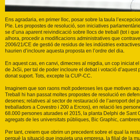
Ens agradaria, en primer lloc, posar sobre la taula l’excepci
Ple. Les propostes de resolució, son iniciatives parlamentàri
se d’una aparent reivindicació sobre llocs de treball (tot i q
alhora, procedir a modificacions administratives que contrave
2006/21/CE de gestió de residus de les indústries extractive
haurien d’incloure aquesta proposta en l’ordre del dia.
En aquest cas, en canvi, dimecres al migdia, un cop iniciat el 
de JxSi, per tal de poder incloure el debat i votació d’aquest
donat suport. Tots, excepte la CUP-CC.
Imaginem que son raons molt poderoses les que motiven aqu
Treball hi han passat moltes propostes de resolució en defens
desenes; relatives al sector de restauració de l’aeroport del 
treballadors a Covestro i 200 a Ercros), en relació les perso
68.000 persones aturades el 2015, la planta Delphi de Sant Cu
agregats de les universitats públiques, Bic Graphic, cambre
Per tant, creiem que obrim un precedent sobre el qual la resta
perquè la situació que inquieta una empresa, la filial de la 