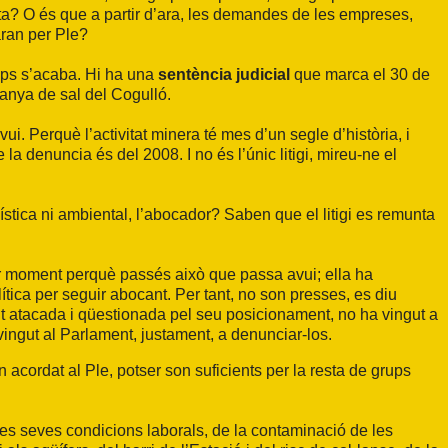
sta? O és que a partir d’ara, les demandes de les empreses,
aran per Ple?
mps s’acaba. Hi ha una
sentència judicial
que marca el 30 de
anya de sal del Cogulló.
. Perquè l’activitat minera té mes d’un segle d’història, i
la denuncia és del 2008. I no és l’únic litigi, mireu-ne el
ística ni ambiental, l’abocador? Saben que el litigi es remunta
er moment perquè passés això que passa avui; ella ha
tica per seguir abocant. Per tant, no son presses, es diu
 atacada i qüestionada pel seu posicionament, no ha vingut a
ingut al Parlament, justament, a denunciar-los.
 acordat al Ple, potser son suficients per la resta de grups
i les seves condicions laborals, de la contaminació de les