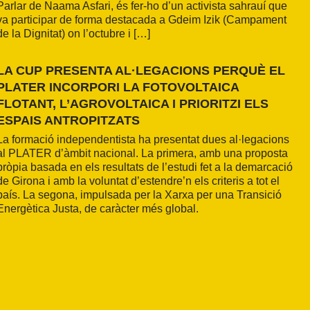
Parlar de Naama Asfari, és fer-ho d’un activista sahrauí que
va participar de forma destacada a Gdeim Izik (Campament
de la Dignitat) on l’octubre i […]
LA CUP PRESENTA AL·LEGACIONS PERQUÈ EL
PLATER INCORPORI LA FOTOVOLTAICA
FLOTANT, L’AGROVOLTAICA I PRIORITZI ELS
ESPAIS ANTROPITZATS
La formació independentista ha presentat dues al·legacions
al PLATER d’àmbit nacional. La primera, amb una proposta
pròpia basada en els resultats de l’estudi fet a la demarcació
de Girona i amb la voluntat d’estendre’n els criteris a tot el
país. La segona, impulsada per la Xarxa per una Transició
Energètica Justa, de caràcter més global.