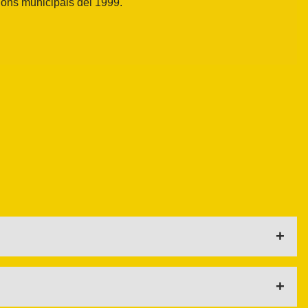
ions municipals del 1999.
 el que coneixem com a Unitat Popular, amb la voluntat de