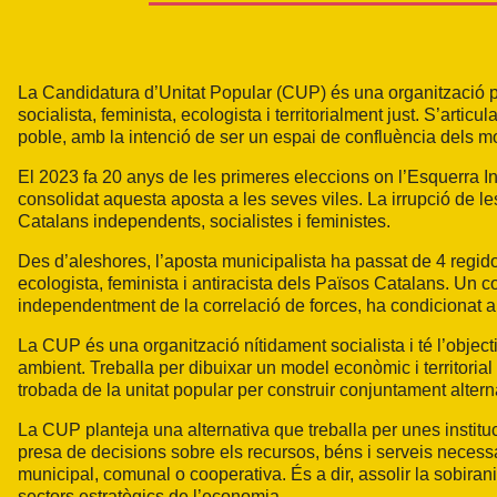
La Candidatura d’Unitat Popular (CUP) és una organització po
socialista, feminista, ecologista i territorialment just. S’artic
poble, amb la intenció de ser un espai de confluència dels mov
El 2023 fa 20 anys de les primeres eleccions on l’Esquerra
consolidat aquesta aposta a les seves viles. La irrupció de le
Catalans independents, socialistes i feministes.
Des d’aleshores, l’aposta municipalista ha passat de 4 regid
ecologista, feminista i antiracista dels Països Catalans. Un c
independentment de la correlació de forces, ha condicionat amb
La CUP és una organització nítidament socialista i té l’object
ambient. Treballa per dibuixar un model econòmic i territorial 
trobada de la unitat popular per construir conjuntament alternat
La CUP planteja una alternativa que treballa per unes instituci
presa de decisions sobre els recursos, béns i serveis necess
municipal, comunal o cooperativa. És a dir, assolir la sobirani
sectors estratègics de l’economia.