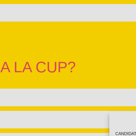
ïsos Catalans mitjançant campanyes, accions i mobilitzacions 
ó, la difusió discursiva i la intervenció directa com a forma de mo
i al Congrés dels Diputats Espanyol, així com a municipis d’ar
A LA CUP?
finalitat és desenvolupar i incidir en la política local i en la
ativa CUP, i que, tot reconeixent l’autonomia local, es comprom
ó nacional. Actualment n’hi ha 166 repartides per tot el país.
ció d’Assemblees Locals, Comarcals i Nuclis de Suport del seu 
CANDIDATU