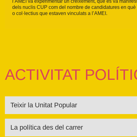
l’AMEI va experimentar un creixement, que es va manifes
dels nuclis CUP com del nombre de candidatures en què 
o col·lectius que estaven vinculats a l’AMEI.
ACTIVITAT POLÍT
Teixir la Unitat Popular
Enfortir els llaços amb el moviment de l’Esquerra Independ
fer-los partícips de l’acció política de la CUP i les seves d
La política des del carrer