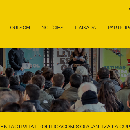
QUI SOM
NOTÍCIES
L’AIXADA
PARTICIP
MENT
ACTIVITAT POLÍTICA
COM S'ORGANITZA LA CU