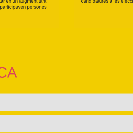
tar en un augment tant
candidatures a les elecc
participaven persones
ICA
entista, la resta de moviments socials i col·lectius que formen
ecisions.