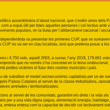
lítica assambleària d’abast nacional, que s’estén arreu dels Pa
ula com a espai útil per totes aquelles persones i col·lectius amb v
iments populars, en la lluita per l’alliberament nacional i soci
 Independentista va presentar les primeres CUP, que se sumaven
s CUP no va ser en clau localista, sinó que pretenia posar a les 
ores i 4.750 vots, aquell 2003, a sumar, l’any 2019, 179.661 vot
ompromís que no només s’ha concretat en la feina institucional, 
 petites victòries el futur dels nostres municipis i país.
iu de substituir el model socioeconòmic capitalista per un de nou
pels Països Catalans al servei de la classe treballadora, oposat a
ives arrelades i territorialitzades.
ons al servei de les comunitats, garantint els drets i la vida al
aris per a una vida digna (aigua, alimentació energia, habitatg
a, entesa entesa com la capacitat de decidir col·lectivament sobr