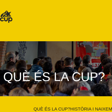
QUÈ ÉS LA CUP?
QUÈ ÉS LA CUP?
HISTÒRIA I NAIXE