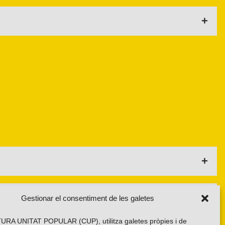
és necessari des del moment en què defensem que la
bilització de les classes populars.
reu dels Països Catalans.
 nacional. La componen les persones militants i les persones
eten amb la Declaració de Principis de la CUP, aquests
Gestionar el consentiment de les galetes
àmbit geogràfic. Cada Assemblea Territorial és un marc
RA UNITAT POPULAR (CUP), utilitza galetes pròpies i de