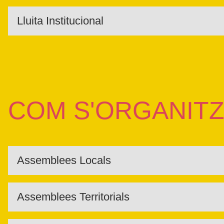
L’expansió dels eixos de la Unitat Popular arreu dels Pa
veritable política es fa al carrer i des del carrer. L’agitaci
Lluita Institucional
Actualment la CUP té presència al Parlament de Catalunya 
COM S'ORGANITZ
Assemblees Locals
L’Assemblea Local és l’òrgan fonamental de la CUP. La seva 
col·laboradores que des de l’àmbit local defensen l’altern
Assemblees Territorials
Estatuts Interns i els acords adoptats pels òrgans de decisi
Cada Assemblea Territorial és l’espai unitari de coordina