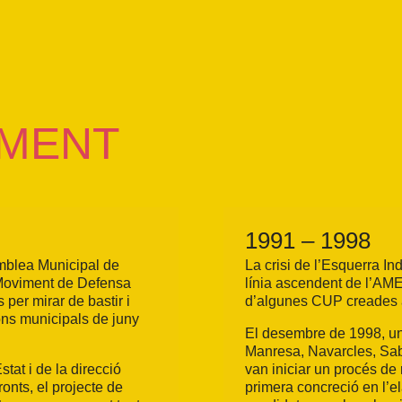
EMENT
1991 – 1998
mblea Municipal de
La crisi de l’Esquerra I
l Moviment de Defensa
línia ascendent de l’AMEI
 per mirar de bastir i
d’algunes CUP creades 
ons municipals de juny
El desembre de 1998, un
Manresa, Navarcles, Saba
tat i de la direcció
van iniciar un procés de
onts, el projecte de
primera concreció en l’el