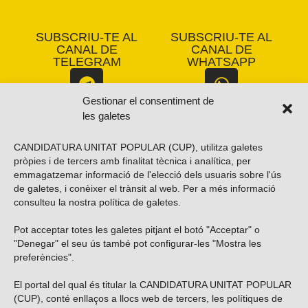
SUBSCRIU-TE AL
SUBSCRIU-TE AL
CANAL DE
CANAL DE
TELEGRAM
WHATSAPP
Gestionar el consentiment de
les galetes
CANDIDATURA UNITAT POPULAR (CUP), utilitza galetes
pròpies i de tercers amb finalitat tècnica i analítica, per
emmagatzemar informació de l'elecció dels usuaris sobre l'ús
de galetes, i conèixer el trànsit al web. Per a més informació
consulteu la nostra
política de galetes
.
Vols subscriure’t al nostre butlletí?
Pot acceptar totes les galetes pitjant el botó "Acceptar" o
"Denegar" el seu ús també pot configurar-les "Mostra les
preferències".
El portal del qual és titular la CANDIDATURA UNITAT POPULAR
ENVIAR
(CUP), conté enllaços a llocs web de tercers, les polítiques de