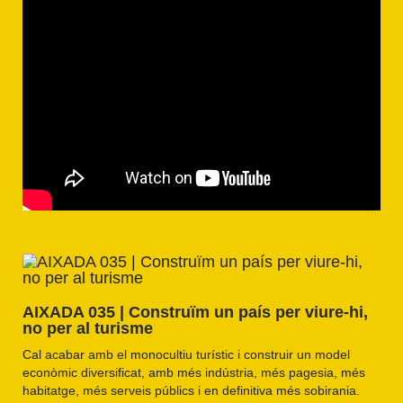
AIXADA 035 | Construïm un país per viure-hi,
no per al turisme
Cal acabar amb el monocultiu turístic i construir un model
econòmic diversificat, amb més indústria, més pagesia, més
habitatge, més serveis públics i en definitiva més sobirania.