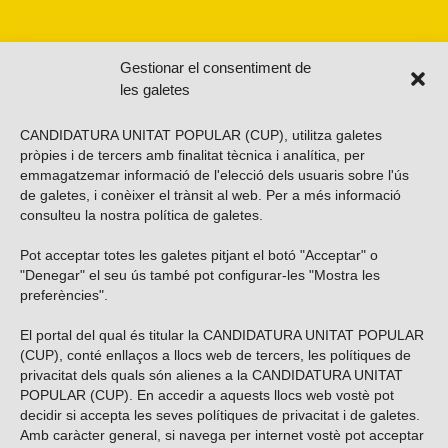
Gestionar el consentiment de
les galetes
CANDIDATURA UNITAT POPULAR (CUP), utilitza galetes
pròpies i de tercers amb finalitat tècnica i analítica, per
emmagatzemar informació de l'elecció dels usuaris sobre l'ús
de galetes, i conèixer el trànsit al web. Per a més informació
consulteu la nostra
política de galetes
.
Pot acceptar totes les galetes pitjant el botó "Acceptar" o
Vols subscriure’t al nostre butlletí?
"Denegar" el seu ús també pot configurar-les "Mostra les
preferències".
El portal del qual és titular la CANDIDATURA UNITAT POPULAR
(CUP), conté enllaços a llocs web de tercers, les polítiques de
ENVIAR
privacitat dels quals són alienes a la CANDIDATURA UNITAT
POPULAR (CUP). En accedir a aquests llocs web vostè pot
decidir si accepta les seves polítiques de privacitat i de galetes.
Troba’ns a les xarxes socials
Amb caràcter general, si navega per internet vostè pot acceptar