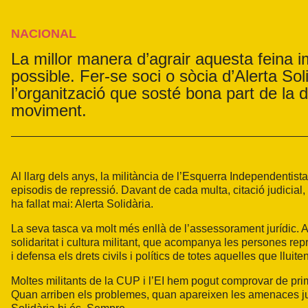
NACIONAL
La millor manera d’agrair aquesta feina im
possible. Fer-se soci o sòcia d’Alerta S
l’organització que sosté bona part de la 
moviment.
Al llarg dels anys, la militància de l’Esquerra Independentis
episodis de repressió. Davant de cada multa, citació judicial
ha fallat mai: Alerta Solidària.
La seva tasca va molt més enllà de l’assessorament jurídic. Al
solidaritat i cultura militant, que acompanya les persones r
i defensa els drets civils i polítics de totes aquelles que lluite
Moltes militants de la CUP i l’EI hem pogut comprovar de prime
Quan arriben els problemes, quan apareixen les amenaces judi