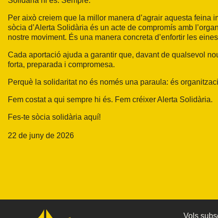
Solidària hi és. Sempre.
Per això creiem que la millor manera d’agrair aquesta feina im
sòcia d’Alerta Solidària és un acte de compromís amb l’organ
nostre moviment. És una manera concreta d’enfortir les eines 
Cada aportació ajuda a garantir que, davant de qualsevol no
forta, preparada i compromesa.
Perquè la solidaritat no és només una paraula: és organitzac
Fem costat a qui sempre hi és. Fem créixer Alerta Solidària.
Fes-te sòcia solidària aquí!
22 de juny de 2026
Vols subsc