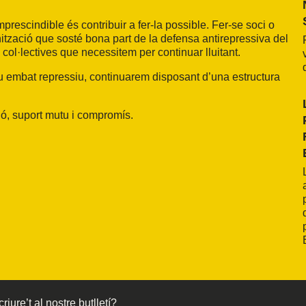
prescindible és contribuir a fer-la possible. Fer-se soci o
ització que sosté bona part de la defensa antirepressiva del
col·lectives que necessitem per continuar lluitant.
u embat repressiu, continuarem disposant d’una estructura
ió, suport mutu i compromís.
riure’t al nostre butlletí?