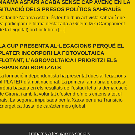
NAAMA ASFARI ACABA SENSE CAP AVENÇ EN LA
SITUACIÓ DELS PRESOS POLÍTICS SAHRAUÍS
Parlar de Naama Asfari, és fer-ho d’un activista sahrauí que
va participar de forma destacada a Gdeim Izik (Campament
de la Dignitat) on l’octubre i […]
LA CUP PRESENTA AL·LEGACIONS PERQUÈ EL
PLATER INCORPORI LA FOTOVOLTAICA
FLOTANT, L’AGROVOLTAICA I PRIORITZI ELS
ESPAIS ANTROPITZATS
La formació independentista ha presentat dues al·legacions
al PLATER d’àmbit nacional. La primera, amb una proposta
pròpia basada en els resultats de l’estudi fet a la demarcació
de Girona i amb la voluntat d’estendre’n els criteris a tot el
país. La segona, impulsada per la Xarxa per una Transició
Energètica Justa, de caràcter més global.
Troba’ns a les xarxes socials