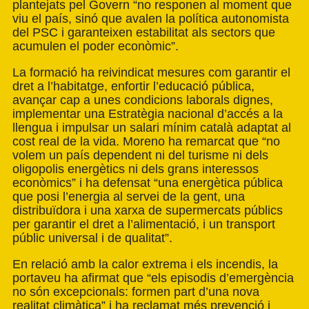
plantejats pel Govern “no responen al moment que
viu el país, sinó que avalen la política autonomista
del PSC i garanteixen estabilitat als sectors que
acumulen el poder econòmic”.
La formació ha reivindicat mesures com garantir el
dret a l’habitatge, enfortir l’educació pública,
avançar cap a unes condicions laborals dignes,
implementar una Estratègia nacional d’accés a la
llengua i impulsar un salari mínim català adaptat al
cost real de la vida. Moreno ha remarcat que “no
volem un país dependent ni del turisme ni dels
oligopolis energètics ni dels grans interessos
econòmics” i ha defensat “una energètica pública
que posi l’energia al servei de la gent, una
distribuïdora i una xarxa de supermercats públics
per garantir el dret a l’alimentació, i un transport
públic universal i de qualitat”.
En relació amb la calor extrema i els incendis, la
portaveu ha afirmat que “els episodis d’emergència
no són excepcionals: formen part d’una nova
realitat climàtica” i ha reclamat més prevenció i