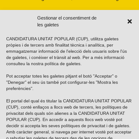
Gestionar el consentiment de
les galetes
CANDIDATURA UNITAT POPULAR (CUP), utilitza galetes
pròpies i de tercers amb finalitat tècnica i analítica, per
emmagatzemar informació de l'elecció dels usuaris sobre l'ús
de galetes, i conèixer el trànsit al web. Per a més informació
consulteu la nostra
política de galetes
.
Pot acceptar totes les galetes pitjant el botó "Acceptar" o
Vols subscriure’t al nostre butlletí?
"Denegar" el seu ús també pot configurar-les "Mostra les
preferències".
El portal del qual és titular la CANDIDATURA UNITAT POPULAR
(CUP), conté enllaços a llocs web de tercers, les polítiques de
ENVIAR
privacitat dels quals són alienes a la CANDIDATURA UNITAT
POPULAR (CUP). En accedir a aquests llocs web vostè pot
decidir si accepta les seves polítiques de privacitat i de galetes.
Troba’ns a les xarxes socials
Amb caràcter general, si navega per internet vostè pot acceptar
o rebutjar les galetes de tercers des de les opcions de