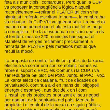
feta als municipis i comarques. Però quan la CUP
va proposar la conseqüència lògica d’aquell
reconeixement —retirar el PLATER tal com s’ha
plantejat i refer-lo escoltant tothom—, la cambra ho
va rebutjar i la CUP s’hi va quedar sola. La mateixa
majoria que admet que el pla està mal fet es nega
a corregir-lo. I ho fa d’esquena a un clam que ja és
al territori: més de 220 municipis han signat el
Manifest de Verges reclamant precisament la
retirada del PLATER pels mateixos motius que
recull la moció.
La proposta de control totalment públic de la xarxa
elèctrica va córrer una sort semblant: només va
rebre el suport d’ERC, els Comuns i la CUP, i va
ser rebutjada pel bloc del PSC, Junts, el PPC i Vox.
La xarxa elèctrica catalana, fruit de dècades de
privatització, continua així en mans de l’oligopoli
energètic espanyol, que decideix on i com
s’instal·len els projectes prioritzant el seu negoci
per damunt de la sobirania del país. Mentre la
propietat i el control de la xarxa no siguin públics,
parlar de sobirania energètica plena continuarà