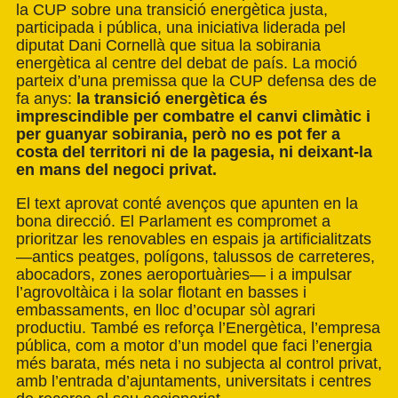
la CUP sobre una transició energètica justa,
participada i pública, una iniciativa liderada pel
diputat Dani Cornellà que situa la sobirania
energètica al centre del debat de país. La moció
parteix d’una premissa que la CUP defensa des de
fa anys:
la transició energètica és
imprescindible per combatre el canvi climàtic i
per guanyar sobirania, però no es pot fer a
costa del territori ni de la pagesia, ni deixant-la
en mans del negoci privat.
El text aprovat conté avenços que apunten en la
bona direcció. El Parlament es compromet a
prioritzar les renovables en espais ja artificialitzats
—antics peatges, polígons, talussos de carreteres,
abocadors, zones aeroportuàries— i a impulsar
l’agrovoltàica i la solar flotant en basses i
embassaments, en lloc d’ocupar sòl agrari
productiu. També es reforça l’Energètica, l’empresa
pública, com a motor d’un model que faci l’energia
més barata, més neta i no subjecta al control privat,
amb l’entrada d’ajuntaments, universitats i centres