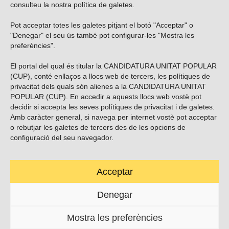
consulteu la nostra
política de galetes
.
Pot acceptar totes les galetes pitjant el botó "Acceptar" o
Vols subscriure’t al nostre butlletí?
"Denegar" el seu ús també pot configurar-les "Mostra les
preferències".
El portal del qual és titular la CANDIDATURA UNITAT POPULAR
(CUP), conté enllaços a llocs web de tercers, les polítiques de
ENVIAR
privacitat dels quals són alienes a la CANDIDATURA UNITAT
POPULAR (CUP). En accedir a aquests llocs web vostè pot
decidir si accepta les seves polítiques de privacitat i de galetes.
Troba’ns a les xarxes socials
Amb caràcter general, si navega per internet vostè pot acceptar
o rebutjar les galetes de tercers des de les opcions de
configuració del seu navegador.
Acceptar
Carrer Casp 180 (baixos), Barcelona.
623495996
Denegar
contacte@cup.cat
Mostra les preferències