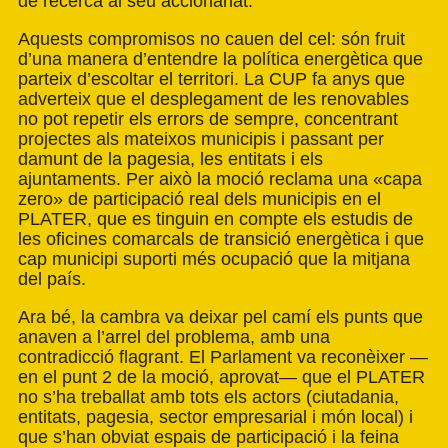
de recerca al seu accionariat.
Aquests compromisos no cauen del cel: són fruit
d’una manera d’entendre la política energètica que
parteix d’escoltar el territori. La CUP fa anys que
adverteix que el desplegament de les renovables
no pot repetir els errors de sempre, concentrant
projectes als mateixos municipis i passant per
damunt de la pagesia, les entitats i els
ajuntaments. Per això la moció reclama una «capa
zero» de participació real dels municipis en el
PLATER, que es tinguin en compte els estudis de
les oficines comarcals de transició energètica i que
cap municipi suporti més ocupació que la mitjana
del país.
Ara bé, la cambra va deixar pel camí els punts que
anaven a l’arrel del problema, amb una
contradicció flagrant. El Parlament va reconèixer —
en el punt 2 de la moció, aprovat— que el PLATER
no s’ha treballat amb tots els actors (ciutadania,
entitats, pagesia, sector empresarial i món local) i
que s’han obviat espais de participació i la feina