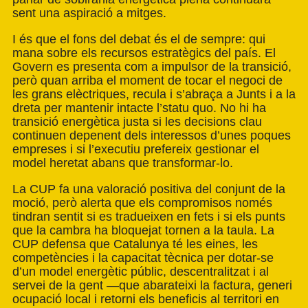
sent una aspiració a mitges.
I és que el fons del debat és el de sempre: qui
mana sobre els recursos estratègics del país. El
Govern es presenta com a impulsor de la transició,
però quan arriba el moment de tocar el negoci de
les grans elèctriques, recula i s’abraça a Junts i a la
dreta per mantenir intacte l’statu quo. No hi ha
transició energètica justa si les decisions clau
continuen depenent dels interessos d’unes poques
empreses i si l’executiu prefereix gestionar el
model heretat abans que transformar-lo.
La CUP fa una valoració positiva del conjunt de la
moció, però alerta que els compromisos només
tindran sentit si es tradueixen en fets i si els punts
que la cambra ha bloquejat tornen a la taula. La
CUP defensa que Catalunya té les eines, les
competències i la capacitat tècnica per dotar-se
d’un model energètic públic, descentralitzat i al
servei de la gent —que abarateixi la factura, generi
ocupació local i retorni els beneficis al territori en