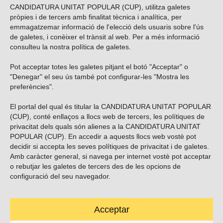
CANDIDATURA UNITAT POPULAR (CUP), utilitza galetes
pròpies i de tercers amb finalitat tècnica i analítica, per
emmagatzemar informació de l'elecció dels usuaris sobre l'ús
de galetes, i conèixer el trànsit al web. Per a més informació
consulteu la nostra
política de galetes
.
Pot acceptar totes les galetes pitjant el botó "Acceptar" o
Vols subscriure’t al nostre butlletí?
"Denegar" el seu ús també pot configurar-les "Mostra les
preferències".
El portal del qual és titular la CANDIDATURA UNITAT POPULAR
(CUP), conté enllaços a llocs web de tercers, les polítiques de
ENVIAR
privacitat dels quals són alienes a la CANDIDATURA UNITAT
POPULAR (CUP). En accedir a aquests llocs web vostè pot
decidir si accepta les seves polítiques de privacitat i de galetes.
Troba’ns a les xarxes socials
Amb caràcter general, si navega per internet vostè pot acceptar
o rebutjar les galetes de tercers des de les opcions de
configuració del seu navegador.
Acceptar
Carrer Casp 180 (baixos), Barcelona.