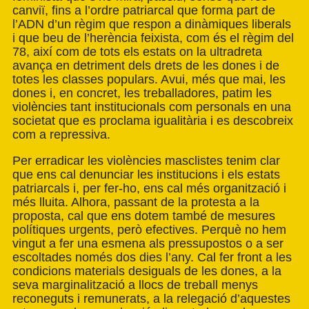
canviï, fins a l’ordre patriarcal que forma part de
l’ADN d’un règim que respon a dinàmiques liberals
i que beu de l’herència feixista, com és el règim del
78, així com de tots els estats on la ultradreta
avança en detriment dels drets de les dones i de
totes les classes populars. Avui, més que mai, les
dones i, en concret, les treballadores, patim les
violències tant institucionals com personals en una
societat que es proclama igualitària i es descobreix
com a repressiva.
Per erradicar les violències masclistes tenim clar
que ens cal denunciar les institucions i els estats
patriarcals i, per fer-ho, ens cal més organització i
més lluita. Alhora, passant de la protesta a la
proposta, cal que ens dotem també de mesures
polítiques urgents, però efectives. Perquè no hem
vingut a fer una esmena als pressupostos o a ser
escoltades només dos dies l’any. Cal fer front a les
condicions materials desiguals de les dones, a la
seva marginalització a llocs de treball menys
reconeguts i remunerats, a la relegació d’aquestes