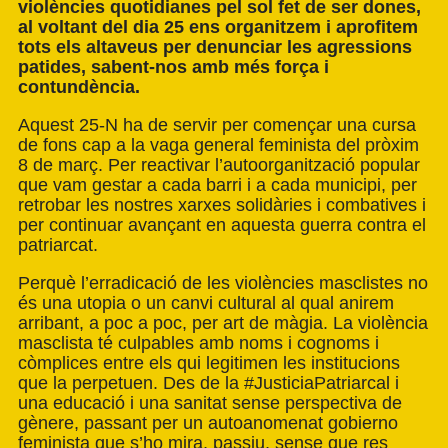
violències quotidianes pel sol fet de ser dones,
al voltant del dia 25 ens organitzem i aprofitem
tots els altaveus per denunciar les agressions
patides, sabent-nos amb més força i
contundència.
Aquest 25-N ha de servir per començar una cursa
de fons cap a la vaga general feminista del pròxim
8 de març. Per reactivar l’autoorganització popular
que vam gestar a cada barri i a cada municipi, per
retrobar les nostres xarxes solidàries i combatives i
per continuar avançant en aquesta guerra contra el
patriarcat.
Perquè l’erradicació de les violències masclistes no
és una utopia o un canvi cultural al qual anirem
arribant, a poc a poc, per art de màgia. La violència
masclista té culpables amb noms i cognoms i
còmplices entre els qui legitimen les institucions
que la perpetuen. Des de la #JusticiaPatriarcal i
una educació i una sanitat sense perspectiva de
gènere, passant per un autoanomenat gobierno
feminista que s’ho mira, passiu, sense que res