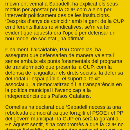
moviment veïnal a Sabadell, ha explicat els seus
motius per apostar per la CUP com a eina per
intervenir políticament des de les institucions.
‘Després d’anys de coincidir amb la gent de la CUP
en diferents lluites reivindicatives, se’m va fer
evident que aquesta era l’opció per defensar un
nou model de societat’, ha afirmat.
Finalment, l’alcaldable, Pau Comellas, ha
assegurat que defensarien de manera valenta i
sense embuts els punts fonamentals del programa
de transformació que presenta la CUP, com la
defensa de la igualtat i els drets socials, la defensa
del rodal i l’espai públic, el suport al teixit
associatiu, la democratització i la transparència en
la política municipal i l’avenç cap a la
independència dels Països Catalans.
Comellas ha declarat que ‘Sabadell necessita una
rebolcada democràtica que foragiti el PSOE i el PP
del govern municipal i la CUP en serà la garantia’.
En aquest sentit, s’ha compromès a que la CUP no