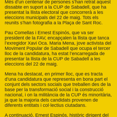
Més d’un centenar de persones s’han retrat aquest
dissabte en suport a la
CUP de Sabadell
, que ha
presentat la llista electoral que concorrerà a les
eleccions municipals del 22 de maig. Tots els
reunits s’han fotografia a la Plaça de Sant Roc.
Pau Comellas i Ernest Espinós, que va ser
president de la FAV, encapçalen la llista que tanca
l’exregidor Xavi Oca. Maria Mena, jove activista del
Moviment Popular de Sabadell que ocupa el tercer
lloc de la candidatura, ha estat l’encarregada de
presentar la llista de la CUP de Sabadell a les
eleccions del 22 de maig.
Mena ha destacat, en primer lloc, que es tracta
d’una candidatura que representa en bona part el
conjunt dels sectors socials que treballen des de la
base per la transformació social i la construcció
nacional, i on la militància de la CUP és minoritària,
ja que la majoria dels candidats provenen de
diferents entitats i col·lectius ciutadans.
A continuació, Ernest Espinós, històric dirigent del