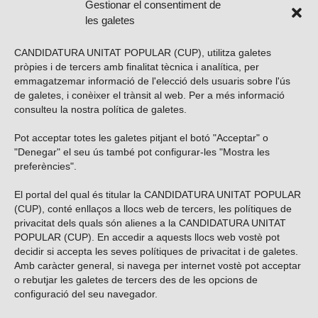
Gestionar el consentiment de
les galetes
CANDIDATURA UNITAT POPULAR (CUP), utilitza galetes
pròpies i de tercers amb finalitat tècnica i analítica, per
emmagatzemar informació de l'elecció dels usuaris sobre l'ús
de galetes, i conèixer el trànsit al web. Per a més informació
consulteu la nostra
política de galetes
.
Pot acceptar totes les galetes pitjant el botó "Acceptar" o
Vols subscriure’t al nostre butlletí?
"Denegar" el seu ús també pot configurar-les "Mostra les
preferències".
El portal del qual és titular la CANDIDATURA UNITAT POPULAR
(CUP), conté enllaços a llocs web de tercers, les polítiques de
ENVIAR
privacitat dels quals són alienes a la CANDIDATURA UNITAT
POPULAR (CUP). En accedir a aquests llocs web vostè pot
decidir si accepta les seves polítiques de privacitat i de galetes.
Troba’ns a les xarxes socials
Amb caràcter general, si navega per internet vostè pot acceptar
o rebutjar les galetes de tercers des de les opcions de
configuració del seu navegador.