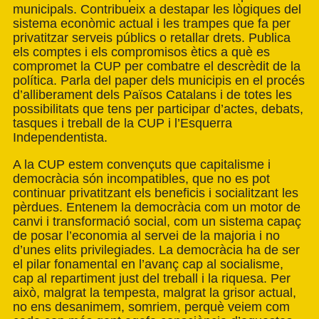
municipals. Contribueix a destapar les lògiques del
sistema econòmic actual i les trampes que fa per
privatitzar serveis públics o retallar drets. Publica
els comptes i els compromisos ètics a què es
compromet la CUP per combatre el descrèdit de la
política. Parla del paper dels municipis en el procés
d’alliberament dels Països Catalans i de totes les
possibilitats que tens per participar d’actes, debats,
tasques i treball de la CUP i l’Esquerra
Independentista.
A la CUP estem convençuts que capitalisme i
democràcia són incompatibles, que no es pot
continuar privatitzant els beneficis i socialitzant les
pèrdues. Entenem la democràcia com un motor de
canvi i transformació social, com un sistema capaç
de posar l’economia al servei de la majoria i no
d’unes elits privilegiades. La democràcia ha de ser
el pilar fonamental en l’avanç cap al socialisme,
cap al repartiment just del treball i la riquesa. Per
això, malgrat la tempesta, malgrat la grisor actual,
no ens desanimem, somriem, perquè veiem com