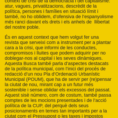
context de crisi de la democràcia i del capitalisme:
atur, vagues, privatitzacions, descrèdit de la
política, persones i famílies en situació límit i
també, no ho oblidem, d’ofensiva de l’espanyolisme
més ranci davant els drets i els anhels de llibertat
del nostre poble.
És en aquest context que hem volgut fer una
revista que serveixi com a instrument per a plantar
cara a la crisi, que informi de les conductes,
compromisos i lluites que podem adquirir per no
doblegar-nos al capital i les seves dinàmiques.
Aquesta Busca també parla d’aspectes destacats
de la política municipal, com l’inici del procés de
redacció d’un nou Pla d’Ordenació Urbanístic
Municipal (POUM), que ha de servir per (re)pensar
la ciutat de nou, mirant cap a un futur més
sostenible i sense oblidar els excessos del passat.
Aquest sisè número, com de costum, també passa
comptes de les mocions presentades i de l’acció
política de la CUP, del perquè dels seus
posicionaments en temes tan importants per a la
ciutat com el Pressupost o les taxes i impostos