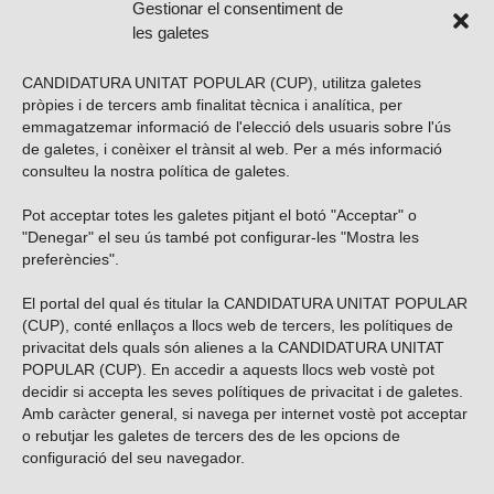
Gestionar el consentiment de
les galetes
CANDIDATURA UNITAT POPULAR (CUP), utilitza galetes
pròpies i de tercers amb finalitat tècnica i analítica, per
emmagatzemar informació de l'elecció dels usuaris sobre l'ús
de galetes, i conèixer el trànsit al web. Per a més informació
consulteu la nostra
política de galetes
.
Pot acceptar totes les galetes pitjant el botó "Acceptar" o
Vols subscriure’t al nostre butlletí?
"Denegar" el seu ús també pot configurar-les "Mostra les
preferències".
El portal del qual és titular la CANDIDATURA UNITAT POPULAR
(CUP), conté enllaços a llocs web de tercers, les polítiques de
ENVIAR
privacitat dels quals són alienes a la CANDIDATURA UNITAT
POPULAR (CUP). En accedir a aquests llocs web vostè pot
decidir si accepta les seves polítiques de privacitat i de galetes.
Troba’ns a les xarxes socials
Amb caràcter general, si navega per internet vostè pot acceptar
o rebutjar les galetes de tercers des de les opcions de
configuració del seu navegador.