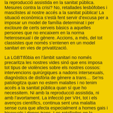
la reproducció assistida en la sanitat pública.
Mesures contra la crisi? No, retallades lesbòfobes i
masclistes al nostre accés a la sanitat pública! La
situació econòmica s’està fent servir d’excusa per a
imposar un model de família determinat i per
excloure de certs serveis bàsics a aquelles
persones que no encaixem en la norma
heterosexual i de gènere. Accions, a més, del tot
classistes que només s’entenen en un model
sanitari en vies de privatització.
La LGBTIfòbia en l’àmbit sanitari no només
precaritza les nostres vides sinó que ens imposa
tot tipus de violències sobre els nostres cossos:
intervencions quirúrgiques a nadons intersexuals,
diagnòstics de disfòria de gènere a trans… Se’ns
patologitza quan no estem malaltes i no tenim
accés a la sanitat pública quan sí que ho
necessitem. Ni amb la reproducció assistida, ni
amb l’avortament. La infecció per VIH, tot i els
avenços científics, continua sent una malaltia
sense cura que afecta especialment a homes gais i