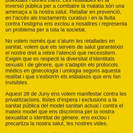
bisexuals i dones trans. Les retallades en la
inversió pública per a combatre la malatia són una
amenaça a la nostra salut. Retallar en prevenció,
en l’accés als tractaments curatius i en la lluita
contra l’estigma ens exclou a nosaltres i representa
un problema per a tota la societat.
No volem només que s’aturin les retallades en
sanitat, volem que els serveis de salut garanteixin
el nostre dret a rebre l’atenció que necessitem.
Exigim que es respecti la diversitat d’identitats
sexuals i de gènere, que s’adaptin els protocols
mèdics en ginecologia i urologia segons aquesta
realitat i que s’esborrin els esbiaixos que ens fan
invisibles.
Aquest 28 de Juny ens volem manifestar contra les
privatitzacions, llistes d’espera i exclusions a la
sanitat pública del model sanitari actual i contra el
mateix model que ens discrimina per la nostra
sexualitat o identitat de gènere, ens exclou i
precaritza la nostra salut, les nostres vides.