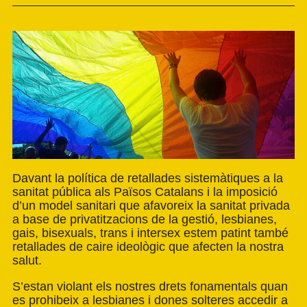
Davant la política de retallades sistemàtiques a la
sanitat pública als Països Catalans i la imposició
d’un model sanitari que afavoreix la sanitat privada
a base de privatitzacions de la gestió, lesbianes,
gais, bisexuals, trans i intersex estem patint també
retallades de caire ideològic que afecten la nostra
salut.
S’estan violant els nostres drets fonamentals quan
es prohibeix a lesbianes i dones solteres accedir a