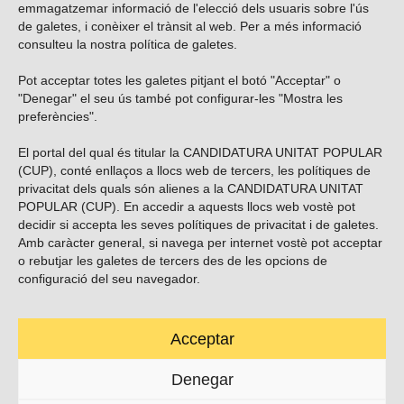
emmagatzemar informació de l'elecció dels usuaris sobre l'ús
de galetes, i conèixer el trànsit al web. Per a més informació
consulteu la nostra
política de galetes
.
Pot acceptar totes les galetes pitjant el botó "Acceptar" o
Vols subscriure’t al nostre butlletí?
"Denegar" el seu ús també pot configurar-les "Mostra les
preferències".
El portal del qual és titular la CANDIDATURA UNITAT POPULAR
(CUP), conté enllaços a llocs web de tercers, les polítiques de
ENVIAR
privacitat dels quals són alienes a la CANDIDATURA UNITAT
POPULAR (CUP). En accedir a aquests llocs web vostè pot
decidir si accepta les seves polítiques de privacitat i de galetes.
Troba’ns a les xarxes socials
Amb caràcter general, si navega per internet vostè pot acceptar
o rebutjar les galetes de tercers des de les opcions de
configuració del seu navegador.
Acceptar
Carrer Casp 180 (baixos), Barcelona.
623495996
Denegar
contacte@cup.cat