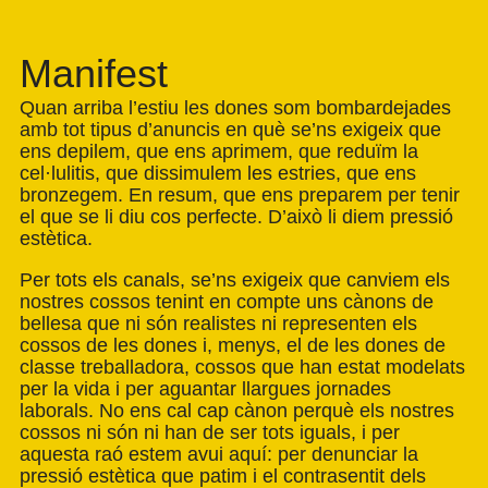
Manifest
Quan arriba l’estiu les dones som bombardejades
amb tot tipus d’anuncis en què se’ns exigeix que
ens depilem, que ens aprimem, que reduïm la
cel·lulitis, que dissimulem les estries, que ens
bronzegem. En resum, que ens preparem per tenir
el que se li diu cos perfecte. D’això li diem pressió
estètica.
Per tots els canals, se’ns exigeix que canviem els
nostres cossos tenint en compte uns cànons de
bellesa que ni són realistes ni representen els
cossos de les dones i, menys, el de les dones de
classe treballadora, cossos que han estat modelats
per la vida i per aguantar llargues jornades
laborals. No ens cal cap cànon perquè els nostres
cossos ni són ni han de ser tots iguals, i per
aquesta raó estem avui aquí: per denunciar la
pressió estètica que patim i el contrasentit dels