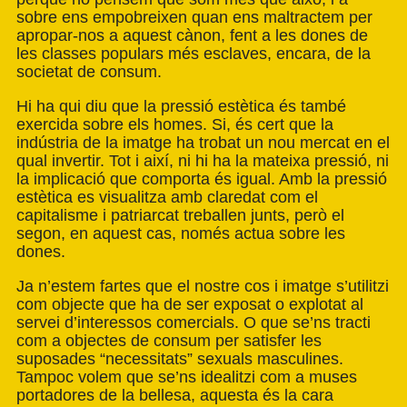
sobre ens empobreixen quan ens maltractem per
apropar-nos a aquest cànon, fent a les dones de
les classes populars més esclaves, encara, de la
societat de consum.
Hi ha qui diu que la pressió estètica és també
exercida sobre els homes. Si, és cert que la
indústria de la imatge ha trobat un nou mercat en el
qual invertir. Tot i així, ni hi ha la mateixa pressió, ni
la implicació que comporta és igual. Amb la pressió
estètica es visualitza amb claredat com el
capitalisme i patriarcat treballen junts, però el
segon, en aquest cas, només actua sobre les
dones.
Ja n’estem fartes que el nostre cos i imatge s’utilitzi
com objecte que ha de ser exposat o explotat al
servei d’interessos comercials. O que se’ns tracti
com a objectes de consum per satisfer les
suposades “necessitats” sexuals masculines.
Tampoc volem que se’ns idealitzi com a muses
portadores de la bellesa, aquesta és la cara