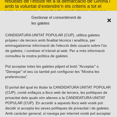
resultats de l’estudi fet a la demarcació de Girona i
amb la voluntat d’estendre’n els criteris a tot el
país. La segona, impulsada per la Xarxa per una
Transició Energètica Justa, de caràcter més global.
Gestionar el consentiment de
les galetes
CANDIDATURA UNITAT POPULAR (CUP), utilitza galetes
pròpies i de tercers amb finalitat tècnica i analítica, per
emmagatzemar informació de l'elecció dels usuaris sobre l'ús
de galetes, i conèixer el trànsit al web. Per a més informació
consulteu la nostra
política de galetes
.
Pot acceptar totes les galetes pitjant el botó "Acceptar" o
Vols subscriure’t al nostre butlletí?
"Denegar" el seu ús també pot configurar-les "Mostra les
preferències".
El portal del qual és titular la CANDIDATURA UNITAT POPULAR
(CUP), conté enllaços a llocs web de tercers, les polítiques de
ENVIAR
privacitat dels quals són alienes a la CANDIDATURA UNITAT
POPULAR (CUP). En accedir a aquests llocs web vostè pot
decidir si accepta les seves polítiques de privacitat i de galetes.
Troba’ns a les xarxes socials
Amb caràcter general, si navega per internet vostè pot acceptar