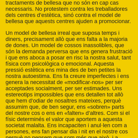
tractaments de bellesa que no són en cap cas
necessaris. No protestem contra les treballadores
dels centres d’estètica, sinó contra el model de
bellesa que aquests centres ajuden a promocionar.
Un model de bellesa irreal que suposa temps i
diners, precisament allò que ens falta a la majoria
de dones. Un model de cossos inassolibles, que
són la demanda perversa que ens genera frustració
i que ens aboca a posar en risc la nostra salut, tant
física com psicològica o emocional. Aquesta
pressió estètica ens mina des de ben petites la
nostra autoestima. Ens fa creure imperfectes i ens
genera la necessitat de «modificar-nos» per ser
acceptades socialment, per ser estimades. Uns
estereotips impossibles que ens detallen tot allò
que hem d’odiar de nosaltres mateixes, perquè
assumim que, de ben segur, ens «sobren» parts
del nostre cos o ens en «falten» d’altres. Com si el
físic determinés el valor que aportem a aquesta
societat malalta. Ens incapaciten i anul·len com a
persones, ens fan pensar dia i nit en el nostre cos
perquè no pensem que som més que això, i a