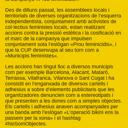
Des de dilluns passat, les assemblees locals i
territorials de diverses organitzacions de l’esquerra
independentista, conjuntament amb activistes de
col·lectius feministes locals, estan realitzant
accions contra la pressió estètica i la cosificació en
el marc de la campanya que impulsen
conjuntament sota l’eslògan «Prou feminicidis», i
que la CUP desenvupa al seu torn com a
«Municipis feministes».
Les accions han tingut lloc a diversos municipis
com per exemple Barcelona, Alacant, Mataró,
Terrassa, Vilafranca, Vilanova o Sant Cugat i ha
consistit en l’enganxada de diversos cartells i
adhesius a sobre d’elements publicitaris que les
organitzadores denuncien com a estereotipats i
que presenten a les dones com a simples objectes.
Els cartells i adhesius anaven acompanyades per
una banda amb l’eslògan «L’operació bikini ens la
passem per la xona» i el hashtag
#NoSomObjectes
.