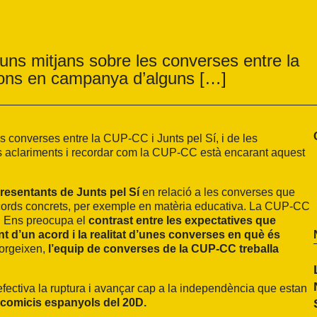
guns mitjans sobre les converses entre la
cions en campanya d’alguns […]
s converses entre la CUP-CC i Junts pel Sí, i de les
s aclariments i recordar com la CUP-CC està encarant aquest
resentants de Junts pel Sí
en relació a les converses que
 acords concrets, per exemple en matèria educativa. La CUP-CC
s. Ens preocupa el
contrast entre les expectatives que
nt d’un acord i la realitat d’unes converses en què és
sorgeixen,
l’equip de converses de la CUP-CC treballa
efectiva la ruptura i avançar cap a la independència que estan
 comicis espanyols del 20D.