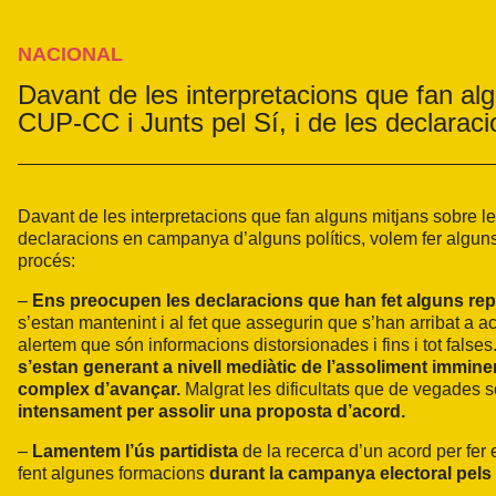
NACIONAL
Davant de les interpretacions que fan al
CUP-CC i Junts pel Sí, i de les declara
Davant de les interpretacions que fan alguns mitjans sobre le
declaracions en campanya d’alguns polítics, volem fer algun
procés:
–
Ens preocupen les declaracions que han fet alguns rep
s’estan mantenint i al fet que assegurin que s’han arribat a
alertem que són informacions distorsionades i fins i tot false
s’estan generant a nivell mediàtic de l’assoliment immine
complex d’avançar.
Malgrat les dificultats que de vegades 
intensament per assolir una proposta d’acord.
–
Lamentem l’ús partidista
de la recerca d’un acord per fer 
fent algunes formacions
durant la campanya electoral pels