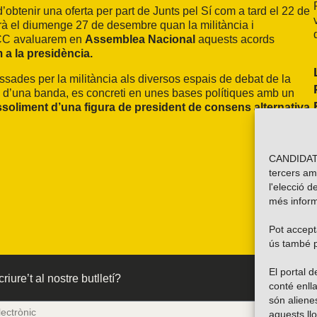
d’obtenir una oferta per part de Junts pel Sí com a tard el 22 de
erà el diumenge 27 de desembre quan la militància i
-CC avaluarem en
Assemblea Nacional
aquests acords
 a la presidència.
ades per la militància als diversos espais de debat de la
 d’una banda, es concreti en unes bases polítiques amb un
ssoliment d’una figura de president de consens alternativa
CANDIDATU
tercers am
l'elecció d
més inform
Pot accepta
ús també p
El portal
riure’t al nostre butlletí?
conté enlla
són alien
aquests ll