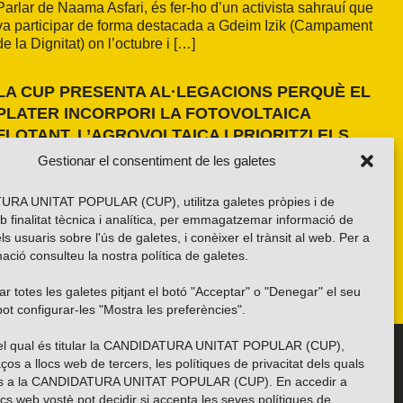
Parlar de Naama Asfari, és fer-ho d’un activista sahrauí que
va participar de forma destacada a Gdeim Izik (Campament
de la Dignitat) on l’octubre i […]
LA CUP PRESENTA AL·LEGACIONS PERQUÈ EL
PLATER INCORPORI LA FOTOVOLTAICA
FLOTANT, L’AGROVOLTAICA I PRIORITZI ELS
ESPAIS ANTROPITZATS
Gestionar el consentiment de les galetes
La formació independentista ha presentat dues al·legacions
al PLATER d’àmbit nacional. La primera, amb una proposta
RA UNITAT POPULAR (CUP), utilitza galetes pròpies i de
pròpia basada en els resultats de l’estudi fet a la demarcació
b finalitat tècnica i analítica, per emmagatzemar informació de
de Girona i amb la voluntat d’estendre’n els criteris a tot el
els usuaris sobre l'ús de galetes, i conèixer el trànsit al web. Per a
país. La segona, impulsada per la Xarxa per una Transició
ació consulteu la nostra
política de galetes
.
Energètica Justa, de caràcter més global.
r totes les galetes pitjant el botó "Acceptar" o "Denegar" el seu
ot configurar-les "Mostra les preferències".
 del qual és titular la CANDIDATURA UNITAT POPULAR (CUP),
Troba’ns a les xarxes socials
ços a llocs web de tercers, les polítiques de privacitat dels quals
es a la CANDIDATURA UNITAT POPULAR (CUP). En accedir a
ocs web vostè pot decidir si accepta les seves polítiques de