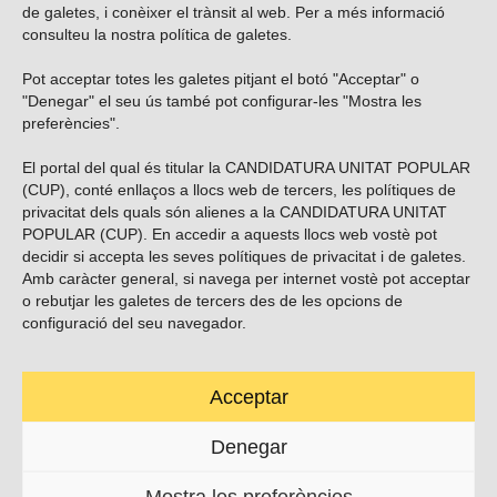
de galetes, i conèixer el trànsit al web. Per a més informació
consulteu la nostra
política de galetes
.
Pot acceptar totes les galetes pitjant el botó "Acceptar" o
Vols subscriure’t al nostre butlletí?
"Denegar" el seu ús també pot configurar-les "Mostra les
preferències".
El portal del qual és titular la CANDIDATURA UNITAT POPULAR
(CUP), conté enllaços a llocs web de tercers, les polítiques de
ENVIAR
privacitat dels quals són alienes a la CANDIDATURA UNITAT
POPULAR (CUP). En accedir a aquests llocs web vostè pot
decidir si accepta les seves polítiques de privacitat i de galetes.
Troba’ns a les xarxes socials
Amb caràcter general, si navega per internet vostè pot acceptar
o rebutjar les galetes de tercers des de les opcions de
configuració del seu navegador.
Acceptar
Carrer Casp 180 (baixos), Barcelona.
623495996
Denegar
contacte@cup.cat
Mostra les preferències