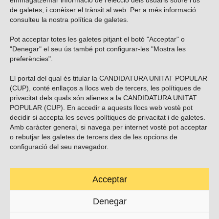
emmagatzemar informació de l'elecció dels usuaris sobre l'ús
de galetes, i conèixer el trànsit al web. Per a més informació
consulteu la nostra
política de galetes
.
Pot acceptar totes les galetes pitjant el botó "Acceptar" o
Vols subscriure’t al nostre butlletí?
"Denegar" el seu ús també pot configurar-les "Mostra les
preferències".
El portal del qual és titular la CANDIDATURA UNITAT POPULAR
(CUP), conté enllaços a llocs web de tercers, les polítiques de
ENVIAR
privacitat dels quals són alienes a la CANDIDATURA UNITAT
POPULAR (CUP). En accedir a aquests llocs web vostè pot
decidir si accepta les seves polítiques de privacitat i de galetes.
Troba’ns a les xarxes socials
Amb caràcter general, si navega per internet vostè pot acceptar
o rebutjar les galetes de tercers des de les opcions de
configuració del seu navegador.
Acceptar
Carrer Casp 180 (baixos), Barcelona.
623495996
Denegar
contacte@cup.cat