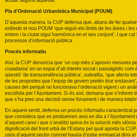
actuar segons aquesta.
Pla d’Ordenació Urbanística Municipal (POUM)
D’aquesta manera, la CUP defensa que, abans de fer qualsevol
enllestir el nou POUM ‘que reguli els límits de les àrees i l
entorn i la ciutat sigui harmònica en el seu conjunt’. I que ca
processos d’informació pública
Procés informatiu
Així, la CUP denuncia que ‘un cop més s’aprovin mesures per 
ciutadania’ en un espai d’alt interès social i paisatgístic com 
qüestió ‘de transcendència pública’, subratlla, ‘que afecta tots
de les propostes que l’equip de govern pretén tirar endavant’,
causes del perquè no funcionava l’ordenació vigent i un anàli
escollida per l’Ajuntament. Si és així, demana que s’informi d
que s’ha pres una decisió sense fonament i de manera totalm
En aquest sentit, defensa un procés informatiu caracteritzat 
que considera que es produeixen avui en dia a l’Ajuntament 
d’aquest canvi i que s’analitzi quina és la solució més idònia p
dignificació del front urbà de l’Estany pel qual aposta la CU
usos d’aquest sector concret hauria d’estar emmarcat dins el 