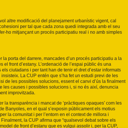
 altre modificació del planejament urbanístic vigent, cal
es cohesioni per tal que cada zona quedi integrada amb el seu
l fer-ho mitjançant un procés participatiu real i no amb simples
la porta del darrere, mancades d’un procés participatiu a la
és el front d’estany. L’ordenació de l’espai públic és una
 els ciutadans i per tant han de tenir el dret d’estar informats
 insisteix. La CUP entén que s’ha fet un estudi previ de les
si de les possibles solucions, essent el canvi d’ús la finalment
e les causes i possibles solucions i, si no és així, denuncia
ent improvitzada.
per la transparència i mancat de ‘pràctiques opaques’ com les
de Banyoles, en el qual s’exposin públicament els motius
er la comunitat i per l’entorn en el context de millora i
P. Finalment, la CUP afirma que “qualsevol debat sobre els
model de front d’estany que es vulgui assolir i, per la CUP,