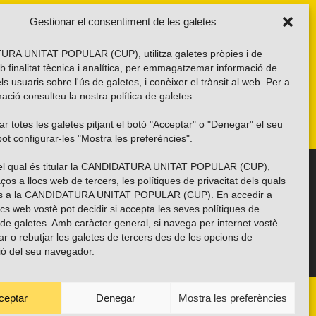
Gestionar el consentiment de les galetes
RA UNITAT POPULAR (CUP), utilitza galetes pròpies i de
b finalitat tècnica i analítica, per emmagatzemar informació de
els usuaris sobre l'ús de galetes, i conèixer el trànsit al web. Per a
ació consulteu la nostra
política de galetes
.
r totes les galetes pitjant el botó "Acceptar" o "Denegar" el seu
ot configurar-les "Mostra les preferències".
 del qual és titular la CANDIDATURA UNITAT POPULAR (CUP),
Troba’ns a les xarxes socials
ços a llocs web de tercers, les polítiques de privacitat dels quals
es a la CANDIDATURA UNITAT POPULAR (CUP). En accedir a
ocs web vostè pot decidir si accepta les seves polítiques de
i de galetes. Amb caràcter general, si navega per internet vostè
ar o rebutjar les galetes de tercers des de les opcions de
ió del seu navegador.
ceptar
Denegar
Mostra les preferències
ANYES
TRANSPARÈNCIA
CONTACTE