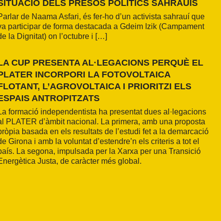
SITUACIÓ DELS PRESOS POLÍTICS SAHRAUÍS
Parlar de Naama Asfari, és fer-ho d’un activista sahrauí que
va participar de forma destacada a Gdeim Izik (Campament
de la Dignitat) on l’octubre i […]
LA CUP PRESENTA AL·LEGACIONS PERQUÈ EL
PLATER INCORPORI LA FOTOVOLTAICA
FLOTANT, L’AGROVOLTAICA I PRIORITZI ELS
ESPAIS ANTROPITZATS
La formació independentista ha presentat dues al·legacions
al PLATER d’àmbit nacional. La primera, amb una proposta
pròpia basada en els resultats de l’estudi fet a la demarcació
de Girona i amb la voluntat d’estendre’n els criteris a tot el
país. La segona, impulsada per la Xarxa per una Transició
Energètica Justa, de caràcter més global.