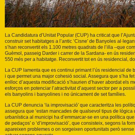
La Candidatura d’Unitat Popular (CUP)
ha criticat que l’Aju
construir set habitatges a l’antic ‘Cisne’ de Banyoles al·legan
s’han reconvertit els 1.100 metres quadrats de l’illa –que c
Guèmol, passeig Darder i carrer de la Sardana- en ús residenc
550 més per a habitatge. Reconvertit tot en ús residencial, don
La CUP lamenta que es continui primant l’ús residencial de b
i que permet una major cohesió social. Assegura que s’ha fet 
enlloc d’aquesta modificació s’haurien d’haver abordat els m
esforços en potenciar l’atractivitat d’aquest sector per a poss
els banyolins i banyolines i no únicament de set famílies.
La CUP denuncia ‘la improvisació’ que caracteritza les políti
assegura que ‘estan mancades de qualsevol tipus de lògica ur
urbanística al municipi ha d’emmarcar-se en una política que 
de pedaços’ o ‘d’improvisació’, que consisteix, segons la fo
apareixen problemes o on sorgeixen oportunitats però sense te