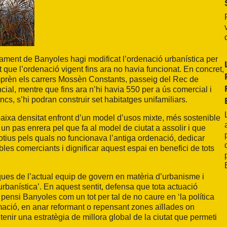
ntament de Banyoles hagi modificat l’ordenació urbanística per
t que l’ordenació vigent fins ara no havia funcionat. En concret,
omprèn els carrers Mossèn Constants, passeig del Rec de
ial, mentre que fins ara n’hi havia 550 per a ús comercial i
cs, s’hi podran construir set habitatges unifamiliars.
aixa densitat enfront d’un model d’usos mixte, més sostenible
un pas enrera pel que fa al model de ciutat a assolir i que
otius pels quals no funcionava l’antiga ordenació, dedicar
ibles comerciants i dignificar aquest espai en benefici de tots
ques de l’actual equip de govern en matèria d’urbanisme i
banística’. En aquest sentit, defensa que tota actuació
pensi Banyoles com un tot per tal de no caure en ‘la política
rmació, en anar reformant o repensant zones aïllades on
nir una estratègia de millora global de la ciutat que permeti