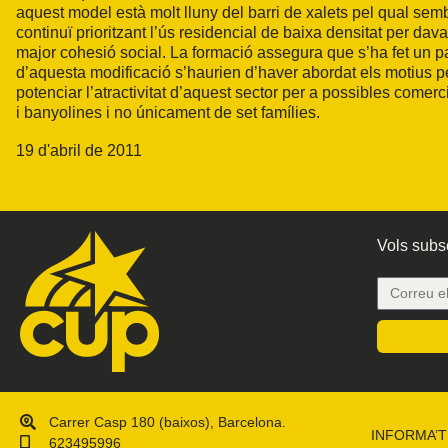
aquest model està molt lluny del barri de xalets pel qual se
continuï prioritzant l’ús residencial de baixa densitat per da
major cohesió social. La formació assegura que s’ha fet un pas
d’aquesta modificació s’haurien d’haver abordat els motius p
potenciar l’atractivitat d’aquest sector per a possibles comerc
i banyolines i no únicament de set famílies.
19 d'abril de 2011
Vols subsc
Carrer Casp 180 (baixos), Barcelona.
INFORMA’T
623495996