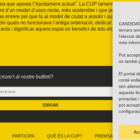
mbla que aposta l’Ajuntament actual”. La CUP lamenta que es
vant d’un model d’usos mixte, més sostenible i que permeti una
 enrere pel que fa al model de ciutat a assolir i que enlloc
els quals no funcionava l’antiga ordenació, dedicar esforços a
CANDIDATU
iants i dignificar aquest espai en benefici de tots els banyolins
tercers am
l'elecció d
més inform
Pot accepta
ús també p
El portal
riure’t al nostre butlletí?
conté enlla
són alien
aquests ll
privacitat 
pot accept
ENVIAR
configurac
Ac
PARTICIPA
QUÈ ÉS LA CUP?
PREMSA
CAMP