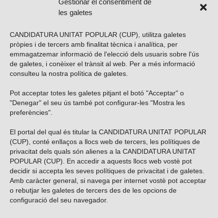
Gestionar el consentiment de
les galetes
CANDIDATURA UNITAT POPULAR (CUP), utilitza galetes
pròpies i de tercers amb finalitat tècnica i analítica, per
emmagatzemar informació de l'elecció dels usuaris sobre l'ús
de galetes, i conèixer el trànsit al web. Per a més informació
consulteu la nostra
política de galetes
.
Pot acceptar totes les galetes pitjant el botó "Acceptar" o
Vols subscriure’t al nostre butlletí?
"Denegar" el seu ús també pot configurar-les "Mostra les
preferències".
El portal del qual és titular la CANDIDATURA UNITAT POPULAR
(CUP), conté enllaços a llocs web de tercers, les polítiques de
ENVIAR
privacitat dels quals són alienes a la CANDIDATURA UNITAT
POPULAR (CUP). En accedir a aquests llocs web vostè pot
decidir si accepta les seves polítiques de privacitat i de galetes.
Troba’ns a les xarxes socials
Amb caràcter general, si navega per internet vostè pot acceptar
o rebutjar les galetes de tercers des de les opcions de
configuració del seu navegador.