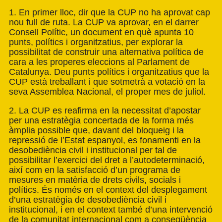
1. En primer lloc, dir que la CUP no ha aprovat cap
nou full de ruta. La CUP va aprovar, en el darrer
Consell Polític, un document en què apunta 10
punts, polítics i organitzatius, per explorar la
possibilitat de construir una alternativa política de
cara a les properes eleccions al Parlament de
Catalunya. Deu punts polítics i organitzatius que la
CUP està treballant i que sotmetrà a votació en la
seva Assemblea Nacional, el proper mes de juliol.
2. La CUP es reafirma en la necessitat d’apostar
per una estratègia concertada de la forma més
àmplia possible que, davant del bloqueig i la
repressió de l’Estat espanyol, es fonamenti en la
desobediència civil i institucional per tal de
possibilitar l’exercici del dret a l’autodeterminació,
així com en la satisfacció d’un programa de
mesures en matèria de drets civils, socials i
polítics. És només en el context del desplegament
d’una estratègia de desobediència civil i
institucional, i en el context també d’una intervenció
de la comunitat internacional com a conseqüència