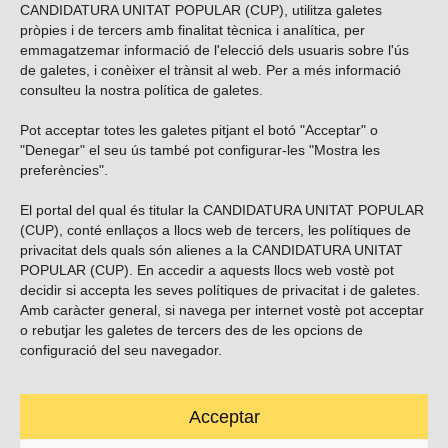
CANDIDATURA UNITAT POPULAR (CUP), utilitza galetes
pròpies i de tercers amb finalitat tècnica i analítica, per
emmagatzemar informació de l'elecció dels usuaris sobre l'ús
de galetes, i conèixer el trànsit al web. Per a més informació
consulteu la nostra
política de galetes
.
Pot acceptar totes les galetes pitjant el botó "Acceptar" o
Vols subscriure’t al nostre butlletí?
"Denegar" el seu ús també pot configurar-les "Mostra les
preferències".
El portal del qual és titular la CANDIDATURA UNITAT POPULAR
(CUP), conté enllaços a llocs web de tercers, les polítiques de
ENVIAR
privacitat dels quals són alienes a la CANDIDATURA UNITAT
POPULAR (CUP). En accedir a aquests llocs web vostè pot
decidir si accepta les seves polítiques de privacitat i de galetes.
Troba’ns a les xarxes socials
Amb caràcter general, si navega per internet vostè pot acceptar
o rebutjar les galetes de tercers des de les opcions de
configuració del seu navegador.
Acceptar
Carrer Casp 180 (baixos), Barcelona.