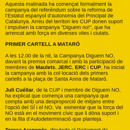
Aquesta matinada ha començat formalment la
campanya del referèndum sobre la reforma de
l’Estatut espanyol d’autonomia del Principat de
Catalunya. Arreu del territori les CUP donen suport
i impulsen la campanya "Diguem no!", que ha
arrencat amb força en diverses viles i ciutats.
PRIMER CARTELL A MATARÓ
A les 12.00 de la nit, la Campanya Diguem NO,
davant la premsa comarcal i amb la participació de
membres de
Maulets
,
JERC
,
ERC
i
CUP
, ha iniciat
la campanya amb la col·locació dels primers
cartells a la plaça de Santa Anna de Mataró.
Juli Cuéllar
, de la CUP i membre de Diguem NO,
ha explicat que comença una campanya que
compta amb una desproporció de mitjans entre
l’opció del SÍ i el NO. Va esmentar que la força del
NO està en el moviment cívic que li dóna suport i
en la fita d’Autodeterminació que planteja.