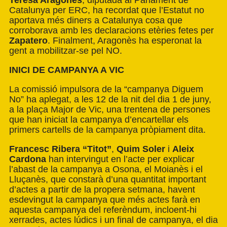
Teresa Aragonès
, diputada al Parlament de
Catalunya per ERC, ha recordat que l’Estatut no
aportava més diners a Catalunya cosa que
corroborava amb les declaracions etèries fetes per
Zapatero
. Finalment, Aragonès ha esperonat la
gent a mobilitzar-se pel NO.
INICI DE CAMPANYA A VIC
La comissió impulsora de la “campanya Diguem
No” ha aplegat, a les 12 de la nit del dia 1 de juny,
a la plaça Major de Vic, una trentena de persones
que han iniciat la campanya d’encartellar els
primers cartells de la campanya pròpiament dita.
Francesc Ribera “Titot”
,
Quim Soler
i
Aleix
Cardona
han intervingut en l’acte per explicar
l’abast de la campanya a Osona, el Moianès i el
Lluçanès, que constarà d’una quantitat important
d’actes a partir de la propera setmana, havent
esdevingut la campanya que més actes farà en
aquesta campanya del referèndum, incloent-hi
xerrades, actes lúdics i un final de campanya, el dia