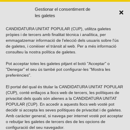
Gestionar el consentiment de
les galetes
CANDIDATURA UNITAT POPULAR (CUP), utilitza galetes
pròpies i de tercers amb finalitat tècnica i analítica, per
emmagatzemar informació de l'elecció dels usuaris sobre l'ús
de galetes, i conèixer el trànsit al web. Per a més informació
consulteu la nostra
política de galetes
.
Pot acceptar totes les galetes pitjant el botó "Acceptar" o
Vols subscriure’t al nostre butlletí?
"Denegar" el seu ús també pot configurar-les "Mostra les
preferències".
El portal del qual és titular la CANDIDATURA UNITAT POPULAR
(CUP), conté enllaços a llocs web de tercers, les polítiques de
ENVIAR
privacitat dels quals són alienes a la CANDIDATURA UNITAT
POPULAR (CUP). En accedir a aquests llocs web vostè pot
decidir si accepta les seves polítiques de privacitat i de galetes.
Troba’ns a les xarxes socials
Amb caràcter general, si navega per internet vostè pot acceptar
o rebutjar les galetes de tercers des de les opcions de
configuració del seu navegador.