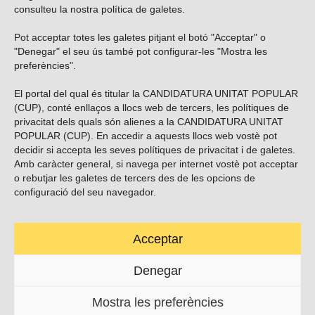
consulteu la nostra
política de galetes
.
Pot acceptar totes les galetes pitjant el botó "Acceptar" o
Vols subscriure’t al nostre butlletí?
"Denegar" el seu ús també pot configurar-les "Mostra les
preferències".
El portal del qual és titular la CANDIDATURA UNITAT POPULAR
(CUP), conté enllaços a llocs web de tercers, les polítiques de
ENVIAR
privacitat dels quals són alienes a la CANDIDATURA UNITAT
POPULAR (CUP). En accedir a aquests llocs web vostè pot
decidir si accepta les seves polítiques de privacitat i de galetes.
Troba’ns a les xarxes socials
Amb caràcter general, si navega per internet vostè pot acceptar
o rebutjar les galetes de tercers des de les opcions de
configuració del seu navegador.
Acceptar
Carrer Casp 180 (baixos), Barcelona.
623495996
Denegar
contacte@cup.cat
Mostra les preferències