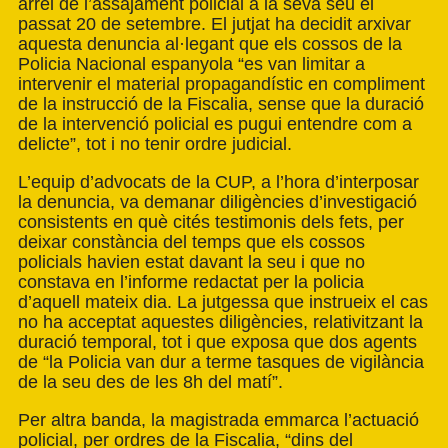
arrel de l’assajament policial a la seva seu el
passat 20 de setembre. El jutjat ha decidit arxivar
aquesta denuncia al·legant que els cossos de la
Policia Nacional espanyola “es van limitar a
intervenir el material propagandístic en compliment
de la instrucció de la Fiscalia, sense que la duració
de la intervenció policial es pugui entendre com a
delicte”, tot i no tenir ordre judicial.
L’equip d’advocats de la CUP, a l’hora d’interposar
la denuncia, va demanar diligències d’investigació
consistents en què cités testimonis dels fets, per
deixar constància del temps que els cossos
policials havien estat davant la seu i que no
constava en l’informe redactat per la policia
d’aquell mateix dia. La jutgessa que instrueix el cas
no ha acceptat aquestes diligències, relativitzant la
duració temporal, tot i que exposa que dos agents
de “la Policia van dur a terme tasques de vigilància
de la seu des de les 8h del matí”.
Per altra banda, la magistrada emmarca l’actuació
policial, per ordres de la Fiscalia, “dins del