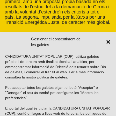
primera, amb una proposta pròpia basada en els
resultats de l’estudi fet a la demarcació de Girona i
amb la voluntat d’estendre’n els criteris a tot el
país. La segona, impulsada per la Xarxa per una
Transició Energètica Justa, de caràcter més global.
Gestionar el consentiment de
les galetes
CANDIDATURA UNITAT POPULAR (CUP), utilitza galetes
pròpies i de tercers amb finalitat tècnica i analítica, per
emmagatzemar informació de l'elecció dels usuaris sobre l'ús
de galetes, i conèixer el trànsit al web. Per a més informació
consulteu la nostra
política de galetes
.
Pot acceptar totes les galetes pitjant el botó "Acceptar" o
Vols subscriure’t al nostre butlletí?
"Denegar" el seu ús també pot configurar-les "Mostra les
preferències".
El portal del qual és titular la CANDIDATURA UNITAT POPULAR
(CUP), conté enllaços a llocs web de tercers, les polítiques de