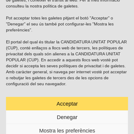
de galetes, i conèixer el trànsit al web. Per a més informació
consulteu la nostra
política de galetes
.
Pot acceptar totes les galetes pitjant el botó "Acceptar" o
Vols subscriure’t al nostre butlletí?
"Denegar" el seu ús també pot configurar-les "Mostra les
preferències".
El portal del qual és titular la CANDIDATURA UNITAT POPULAR
(CUP), conté enllaços a llocs web de tercers, les polítiques de
ENVIAR
privacitat dels quals són alienes a la CANDIDATURA UNITAT
POPULAR (CUP). En accedir a aquests llocs web vostè pot
decidir si accepta les seves polítiques de privacitat i de galetes.
Troba’ns a les xarxes socials
Amb caràcter general, si navega per internet vostè pot acceptar
o rebutjar les galetes de tercers des de les opcions de
configuració del seu navegador.
Acceptar
Carrer Casp 180 (baixos), Barcelona.
623495996
Denegar
contacte@cup.cat
Mostra les preferències