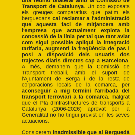
una reunió bilateral amb la Comissió de
Transport de Catalunya
. Un cop exposats
els greuges comparatius que patim els
berguedans
cal reclamar a l'administració
que aquesta faci de mitjancera amb
l'empresa que actualment explota la
concessió de la línia per tal que tant aviat
com sigui possible apliqui la integració
tarifaria, augmenti la freqüència de pas i
posi a disposició dels usuaris dos
trajectes diaris directes cap a Barcelona
.
A més, demanem que la Comissió de
Transport treballi, amb el suport de
l'Ajuntament de Berga i de la resta de
corporacions locals de la comarca, per
aconseguir a mig termini l'arribada del
transport ferroviari a la comarca
, malgrat
que el Pla d'Infrastructures de transports a
Catalunya (2006-2026) aprovat per la
Generalitat no ho tingui previst en les seves
actuacions.
Considerem
inadmissible que al Berguedà