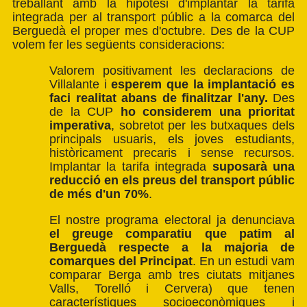
treballant amb la hipòtesi d'implantar la tarifa
integrada per al transport públic a la comarca del
Berguedà el proper mes d'octubre. Des de la CUP
volem fer les següents consideracions:
Valorem positivament les declaracions de
Villalante i
esperem que la implantació es
faci realitat abans de finalitzar l'any.
Des
de la CUP
ho considerem una prioritat
imperativa
, sobretot per les butxaques dels
principals usuaris, els joves estudiants,
històricament precaris i sense recursos.
Implantar la tarifa integrada
suposarà una
reducció en els preus del transport públic
de més d'un 70%
.
El nostre programa electoral ja denunciava
el greuge comparatiu que patim al
Berguedà respecte a la majoria de
comarques del Principat
. En un estudi vam
comparar Berga amb tres ciutats mitjanes
Valls, Torelló i Cervera) que tenen
característiques socioeconòmiques i