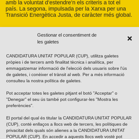
amb la voluntat d’estendre’n els criteris a tot el
país. La segona, impulsada per la Xarxa per una
Transició Energètica Justa, de caràcter més global.
Gestionar el consentiment de
les galetes
CANDIDATURA UNITAT POPULAR (CUP), utilitza galetes
pròpies i de tercers amb finalitat tècnica i analítica, per
emmagatzemar informació de l'elecció dels usuaris sobre l'ús
de galetes, i conèixer el trànsit al web. Per a més informació
consulteu la nostra
política de galetes
.
Pot acceptar totes les galetes pitjant el botó "Acceptar" o
Vols subscriure’t al nostre butlletí?
"Denegar" el seu ús també pot configurar-les "Mostra les
preferències".
El portal del qual és titular la CANDIDATURA UNITAT POPULAR
(CUP), conté enllaços a llocs web de tercers, les polítiques de
ENVIAR
privacitat dels quals són alienes a la CANDIDATURA UNITAT
POPULAR (CUP). En accedir a aquests llocs web vostè pot