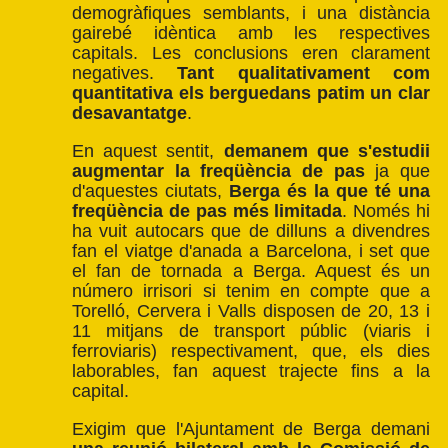
demogràfiques semblants, i una distància
gairebé idèntica amb les respectives
capitals. Les conclusions eren clarament
negatives.
Tant qualitativament com
quantitativa els berguedans patim un clar
desavantatge
.
En aquest sentit,
demanem que s'estudii
augmentar la freqüència de pas
ja que
d'aquestes ciutats,
Berga és la que té una
freqüència de pas més limitada
. Només hi
ha vuit autocars que de dilluns a divendres
fan el viatge d'anada a Barcelona, i set que
el fan de tornada a Berga. Aquest és un
número irrisori si tenim en compte que a
Torelló, Cervera i Valls disposen de 20, 13 i
11 mitjans de transport públic (viaris i
ferroviaris) respectivament, que, els dies
laborables, fan aquest trajecte fins a la
capital.
Exigim que l'Ajuntament de Berga demani