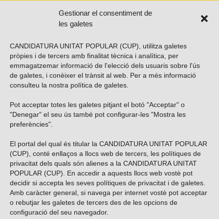
Gestionar el consentiment de
les galetes
CANDIDATURA UNITAT POPULAR (CUP), utilitza galetes
pròpies i de tercers amb finalitat tècnica i analítica, per
emmagatzemar informació de l'elecció dels usuaris sobre l'ús
de galetes, i conèixer el trànsit al web. Per a més informació
consulteu la nostra
política de galetes
.
Pot acceptar totes les galetes pitjant el botó "Acceptar" o
Vols subscriure’t al nostre butlletí?
"Denegar" el seu ús també pot configurar-les "Mostra les
preferències".
El portal del qual és titular la CANDIDATURA UNITAT POPULAR
(CUP), conté enllaços a llocs web de tercers, les polítiques de
ENVIAR
privacitat dels quals són alienes a la CANDIDATURA UNITAT
POPULAR (CUP). En accedir a aquests llocs web vostè pot
decidir si accepta les seves polítiques de privacitat i de galetes.
Troba’ns a les xarxes socials
Amb caràcter general, si navega per internet vostè pot acceptar
o rebutjar les galetes de tercers des de les opcions de
configuració del seu navegador.