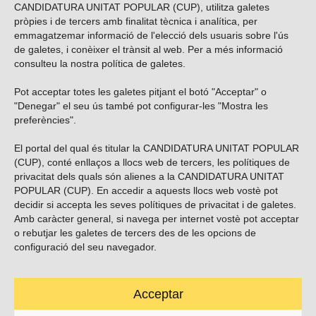
CANDIDATURA UNITAT POPULAR (CUP), utilitza galetes
pròpies i de tercers amb finalitat tècnica i analítica, per
emmagatzemar informació de l'elecció dels usuaris sobre l'ús
de galetes, i conèixer el trànsit al web. Per a més informació
consulteu la nostra
política de galetes
.
Pot acceptar totes les galetes pitjant el botó "Acceptar" o
Vols subscriure’t al nostre butlletí?
"Denegar" el seu ús també pot configurar-les "Mostra les
preferències".
El portal del qual és titular la CANDIDATURA UNITAT POPULAR
(CUP), conté enllaços a llocs web de tercers, les polítiques de
ENVIAR
privacitat dels quals són alienes a la CANDIDATURA UNITAT
POPULAR (CUP). En accedir a aquests llocs web vostè pot
decidir si accepta les seves polítiques de privacitat i de galetes.
Troba’ns a les xarxes socials
Amb caràcter general, si navega per internet vostè pot acceptar
o rebutjar les galetes de tercers des de les opcions de
configuració del seu navegador.
Acceptar
Carrer Casp 180 (baixos), Barcelona.