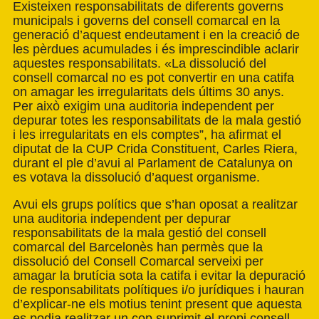
Existeixen responsabilitats de diferents governs
municipals i governs del consell comarcal en la
generació d’aquest endeutament i en la creació de
les pèrdues acumulades i és imprescindible aclarir
aquestes responsabilitats. «La dissolució del
consell comarcal no es pot convertir en una catifa
on amagar les irregularitats dels últims 30 anys.
Per això exigim una auditoria independent per
depurar totes les responsabilitats de la mala gestió
i les irregularitats en els comptes”, ha afirmat el
diputat de la CUP Crida Constituent, Carles Riera,
durant el ple d’avui al Parlament de Catalunya on
es votava la dissolució d’aquest organisme.
Avui els grups polítics que s’han oposat a realitzar
una auditoria independent per depurar
responsabilitats de la mala gestió del consell
comarcal del Barcelonès han permès que la
dissolució del Consell Comarcal serveixi per
amagar la brutícia sota la catifa i evitar la depuració
de responsabilitats polítiques i/o jurídiques i hauran
d’explicar-ne els motius tenint present que aquesta
es podia realitzar un cop suprimit el propi consell