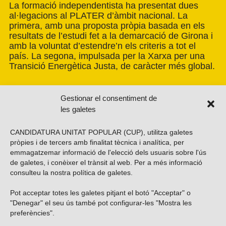
La formació independentista ha presentat dues
al·legacions al PLATER d’àmbit nacional. La
primera, amb una proposta pròpia basada en els
resultats de l’estudi fet a la demarcació de Girona i
amb la voluntat d’estendre’n els criteris a tot el
país. La segona, impulsada per la Xarxa per una
Transició Energètica Justa, de caràcter més global.
Gestionar el consentiment de
les galetes
CANDIDATURA UNITAT POPULAR (CUP), utilitza galetes
pròpies i de tercers amb finalitat tècnica i analítica, per
emmagatzemar informació de l'elecció dels usuaris sobre l'ús
de galetes, i conèixer el trànsit al web. Per a més informació
consulteu la nostra
política de galetes
.
Pot acceptar totes les galetes pitjant el botó "Acceptar" o
Vols subscriure’t al nostre butlletí?
"Denegar" el seu ús també pot configurar-les "Mostra les
preferències".