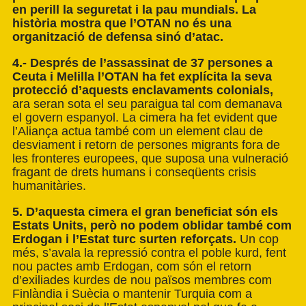
en perill la seguretat i la pau mundials. La
història mostra que l’OTAN no és una
organització de defensa sinó d’atac.
4.- Després de l’assassinat de 37 persones a
Ceuta i Melilla l’OTAN ha fet explícita la seva
protecció d’aquests enclavaments colonials,
ara seran sota el seu paraigua tal com demanava
el govern espanyol. La cimera ha fet evident que
l’Aliança actua també com un element clau de
desviament i retorn de persones migrants fora de
les fronteres europees, que suposa una vulneració
fragant de drets humans i conseqüents crisis
humanitàries.
5. D’aquesta cimera el gran beneficiat són els
Estats Units, però no podem oblidar també com
Erdogan i l’Estat turc surten reforçats.
Un cop
més, s’avala la repressió contra el poble kurd, fent
nou pactes amb Erdogan, com són el retorn
d’exiliades kurdes de nou països membres com
Finlàndia i Suècia o mantenir Turquia com a