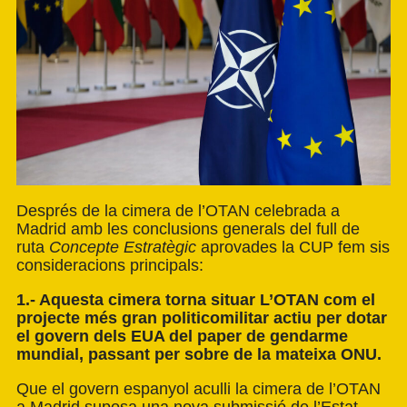
Després de la cimera de l’OTAN celebrada a
Madrid amb les conclusions generals del full de
ruta
Concepte Estratègic
aprovades la CUP fem sis
consideracions principals:
1.- Aquesta cimera torna situar L’OTAN com el
projecte més gran politicomilitar actiu per dotar
el govern dels EUA del paper de gendarme
mundial, passant per sobre de la mateixa ONU.
Que el govern espanyol aculli la cimera de l’OTAN
a Madrid suposa una nova submissió de l’Estat