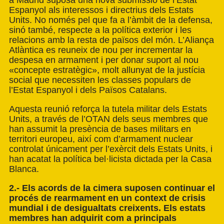
Espanyol als interessos i directrius dels Estats
Units. No només pel que fa a l’àmbit de la defensa,
sinó també, respecte a la política exterior i les
relacions amb la resta de països del món. L’Aliança
Atlàntica es reuneix de nou per incrementar la
despesa en armament i per donar suport al nou
«concepte estratègic», molt allunyat de la justícia
social que necessiten les classes populars de
l’Estat Espanyol i dels Països Catalans.
Aquesta reunió reforça la tutela militar dels Estats
Units, a través de l’OTAN dels seus membres que
han assumit la presència de bases militars en
territori europeu, així com d’armament nuclear
controlat únicament per l’exèrcit dels Estats Units, i
han acatat la política bel·licista dictada per la Casa
Blanca.
2.- Els acords de la cimera suposen continuar el
procés de rearmament en un context de crisis
mundial i de desigualtats creixents. Els estats
membres han adquirit com a principals