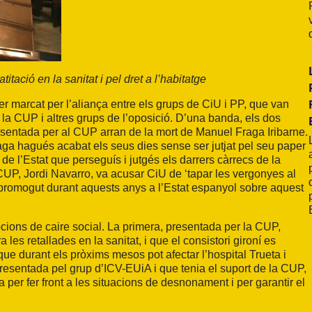
itació en la sanitat i pel dret a l’habitatge
er marcat per l’aliança entre els grups de CiU i PP, que van
a CUP i altres grups de l’oposició. D’una banda, els dos
resentada per al CUP arran de la mort de Manuel Fraga Iribarne.
ga hagués acabat els seus dies sense ser jutjat pel seu paper
 l’Estat que perseguís i jutgés els darrers càrrecs de la
 CUP, Jordi Navarro, va acusar CiU de ‘tapar les vergonyes al
promogut durant aquests anys a l’Estat espanyol sobre aquest
ions de caire social. La primera, presentada per la CUP,
s retallades en la sanitat, i que el consistori gironí es
 que durant els pròxims mesos pot afectar l’hospital Trueta i
presentada pel grup d’ICV-EUiA i que tenia el suport de la CUP,
per fer front a les situacions de desnonament i per garantir el