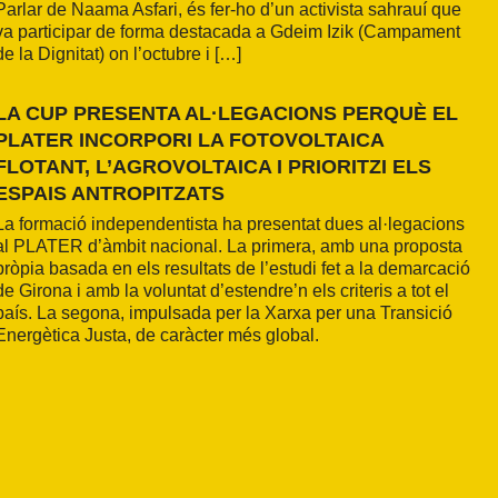
Parlar de Naama Asfari, és fer-ho d’un activista sahrauí que
va participar de forma destacada a Gdeim Izik (Campament
de la Dignitat) on l’octubre i […]
LA CUP PRESENTA AL·LEGACIONS PERQUÈ EL
PLATER INCORPORI LA FOTOVOLTAICA
FLOTANT, L’AGROVOLTAICA I PRIORITZI ELS
ESPAIS ANTROPITZATS
La formació independentista ha presentat dues al·legacions
al PLATER d’àmbit nacional. La primera, amb una proposta
pròpia basada en els resultats de l’estudi fet a la demarcació
de Girona i amb la voluntat d’estendre’n els criteris a tot el
país. La segona, impulsada per la Xarxa per una Transició
Energètica Justa, de caràcter més global.