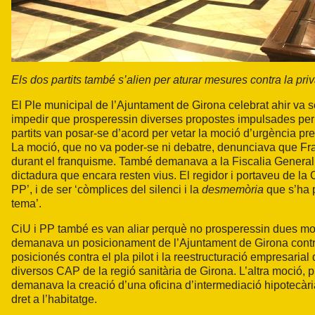
Els dos partits també s’alien per aturar mesures contra la privat
El Ple municipal de l’Ajuntament de Girona celebrat ahir va s
impedir que prosperessin diverses propostes impulsades per l
partits van posar-se d’acord per vetar la moció d’urgència p
La moció, que no va poder-se ni debatre, denunciava que Fra
durant el franquisme. També demanava a la Fiscalia General de
dictadura que encara resten vius. El regidor i portaveu de la
PP’, i de ser ‘còmplices del silenci i la
desmemòria
que s’ha 
tema’.
CiU i PP també es van aliar perquè no prosperessin dues moc
demanava un posicionament de l’Ajuntament de Girona contra le
posicionés contra el pla pilot i la reestructuració empresarial
diversos CAP de la regió sanitària de Girona. L’altra moció, 
demanava la creació d’una oficina d’intermediació hipotecària 
dret a l’habitatge.