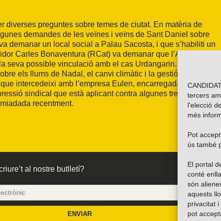
r diverses preguntes sobre temes de ciutat. En matèria de
algunes demandes de les veïnes i veïns de Sant Daniel sobre
a demanar un local social a Palau Sacosta, i que s’habiliti un
 regidor Carles Bonaventura (RCat) va demanar que l’Ajuntament
 la seva possible vinculació amb el cas Urdangarin. També es
re els llums de Nadal, el canvi climàtic i la gestió de
 que intercedeixi amb l’empresa Eulen, encarregada de la
CANDIDATU
ressió sindical que està aplicant contra algunes treballadores,
tercers am
comiadada recentment.
l'elecció d
més inform
Pot accepta
ús també p
El portal
riure’t al nostre butlletí?
conté enlla
són alien
aquests ll
privacitat 
pot accept
ENVIAR