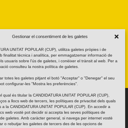
Gestionar el consentiment de les galetes
RA UNITAT POPULAR (CUP), utilitza galetes pròpies i de
b finalitat tècnica i analítica, per emmagatzemar informació de
els usuaris sobre l'ús de galetes, i conèixer el trànsit al web. Per a
ació consulteu la nostra
política de galetes
.
r totes les galetes pitjant el botó "Acceptar" o "Denegar" el seu
ot configurar-les "Mostra les preferències".
 del qual és titular la CANDIDATURA UNITAT POPULAR (CUP),
Troba’ns a les xarxes socials
ços a llocs web de tercers, les polítiques de privacitat dels quals
es a la CANDIDATURA UNITAT POPULAR (CUP). En accedir a
ocs web vostè pot decidir si accepta les seves polítiques de
i de galetes. Amb caràcter general, si navega per internet vostè
ar o rebutjar les galetes de tercers des de les opcions de