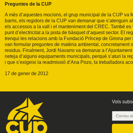
Preguntes de la CUP
A més d’aquestes mocions, el grup municipal de la CUP va fe
barris, els regidors de la CUP van demanar que s’atenguin 
els accessos a la vall i el manteniment del CREC. També es v
punt d’electricitat a la pista de bàsquet d’aquest sector. El
trenqui les relacions amb la Fundació Príncep de Girona per
van formular preguntes de matèria ambiental, concretament sob
residus. Finalment, Jordi Navarro va demanar a l’Ajuntament
neteja d’alguns equipaments municipals, perquè s’aturi la rep
i que s’exigeixi la readmissió d’Ana Pozo, la treballadora a
17 de gener de 2012
Vols subsc