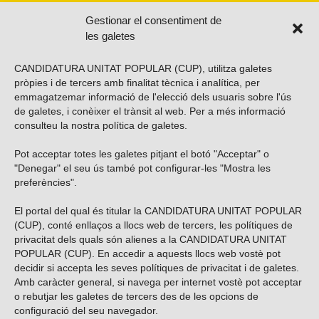
Gestionar el consentiment de
les galetes
CANDIDATURA UNITAT POPULAR (CUP), utilitza galetes
pròpies i de tercers amb finalitat tècnica i analítica, per
emmagatzemar informació de l'elecció dels usuaris sobre l'ús
de galetes, i conèixer el trànsit al web. Per a més informació
consulteu la nostra
política de galetes
.
Pot acceptar totes les galetes pitjant el botó "Acceptar" o
Vols subscriure’t al nostre butlletí?
"Denegar" el seu ús també pot configurar-les "Mostra les
preferències".
El portal del qual és titular la CANDIDATURA UNITAT POPULAR
(CUP), conté enllaços a llocs web de tercers, les polítiques de
ENVIAR
privacitat dels quals són alienes a la CANDIDATURA UNITAT
POPULAR (CUP). En accedir a aquests llocs web vostè pot
decidir si accepta les seves polítiques de privacitat i de galetes.
Troba’ns a les xarxes socials
Amb caràcter general, si navega per internet vostè pot acceptar
o rebutjar les galetes de tercers des de les opcions de
configuració del seu navegador.