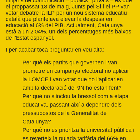
mitjans de comunicació – públics i privats – és que
el proppassat 18 de maig, Junts pel Sí i el PP van
vetar debatre la ILP per un nou sistema educatiu
català que plantejava elevar la despesa en
educació al 6% del PIB. Actualment, Catalunya
està a un 2’04%, un dels percentatges més baixos
de l’Estat espanyol.
I per acabar toca preguntar en veu alta:
Per què els partits que governen i van
prometre en campanya electoral no aplicar
la LOMCE i van votar que no l’aplicarien
amb la declaració del 9N ho estan fent?
Per què no s’inclou la bressol com a etapa
educativa, passant així a dependre dels
pressupostos de la Generalitat de
Catalunya?
Per què no es prioritza la universitat pública i
es reverteix la pujada tarifària del 66% en