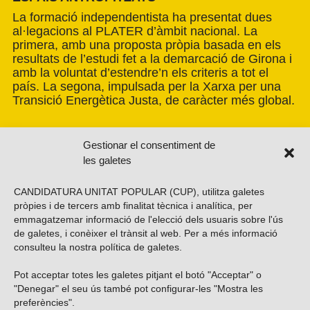
La formació independentista ha presentat dues
al·legacions al PLATER d’àmbit nacional. La
primera, amb una proposta pròpia basada en els
resultats de l’estudi fet a la demarcació de Girona i
amb la voluntat d’estendre’n els criteris a tot el
país. La segona, impulsada per la Xarxa per una
Transició Energètica Justa, de caràcter més global.
Gestionar el consentiment de
les galetes
CANDIDATURA UNITAT POPULAR (CUP), utilitza galetes
pròpies i de tercers amb finalitat tècnica i analítica, per
emmagatzemar informació de l'elecció dels usuaris sobre l'ús
de galetes, i conèixer el trànsit al web. Per a més informació
consulteu la nostra
política de galetes
.
Pot acceptar totes les galetes pitjant el botó "Acceptar" o
Vols subscriure’t al nostre butlletí?
"Denegar" el seu ús també pot configurar-les "Mostra les
preferències".