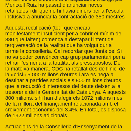
Meritxell Ruiz ha passat d’anunciar noves
retallades i dir que no hi havia diners per a l’escola
inclusiva a anunciar la contractació de 350 mestres
Aquesta rectificació (tot i que encara
manifestament insuficient per a cobrir el mínim de
880 que falten) comença a destapar l’intent de
tergiversació de la realitat que ha volgut dur a
terme la conselleria. Cal recordar que Junts pel Sí
no va poder convèncer cap grup parlamentari per a
retirar l’esmena a la totalitat als pressupostos. De
la mateixa manera, CDC ha retallat des de l’inici de
la «crisi» 5.000 milions d’euros i ara es nega a
destinar a partides socials els 800 milions d’euros
que la reducció d’interessos del deute deixen a la
tresoreria de la Generalitat de Catalunya. A aquests
800 milions, s’hi han d’afegir els 1072 milions més
de la millora del finançament relacionada amb el
creixement econòmic del 3.4%. En total, es disposa
de 1922 milions adicionals
Actuacions de la Conselleria d’Ensenyament de la