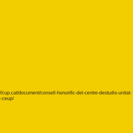
://cup.cat/document/consell-honorific-del-centre-destudis-unitat-
c-ceup/