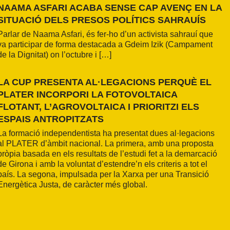
NAAMA ASFARI ACABA SENSE CAP AVENÇ EN LA
SITUACIÓ DELS PRESOS POLÍTICS SAHRAUÍS
Parlar de Naama Asfari, és fer-ho d’un activista sahrauí que
va participar de forma destacada a Gdeim Izik (Campament
de la Dignitat) on l’octubre i […]
LA CUP PRESENTA AL·LEGACIONS PERQUÈ EL
PLATER INCORPORI LA FOTOVOLTAICA
FLOTANT, L’AGROVOLTAICA I PRIORITZI ELS
ESPAIS ANTROPITZATS
La formació independentista ha presentat dues al·legacions
al PLATER d’àmbit nacional. La primera, amb una proposta
pròpia basada en els resultats de l’estudi fet a la demarcació
de Girona i amb la voluntat d’estendre’n els criteris a tot el
país. La segona, impulsada per la Xarxa per una Transició
Energètica Justa, de caràcter més global.