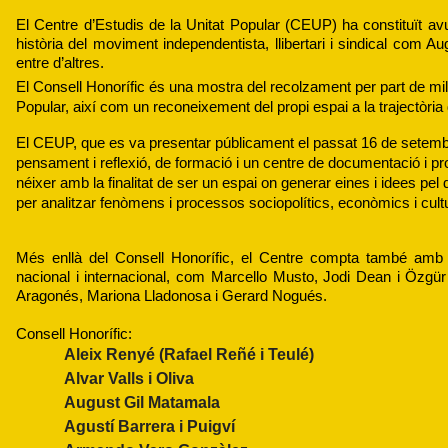
El Centre d’Estudis de la Unitat Popular (CEUP) ha constituït avui
història del moviment independentista, llibertari i sindical com 
entre d’altres. 
El Consell Honorífic és una mostra del recolzament per part de mili
Popular, així com un reconeixement del propi espai a la trajectòria 
El CEUP, que es va presentar públicament el passat 16 de setemb
pensament i reflexió, de formació i un centre de documentació i prom
néixer amb la finalitat de ser un espai on generar eines i idees pel 
per analitzar fenòmens i processos sociopolítics, econòmics i cultu
Més enllà del Consell Honorífic, el Centre compta també amb e
nacional i internacional, com Marcello Musto, Jodi Dean i Özgür 
Aragonés, Mariona Lladonosa i Gerard Nogués.
Consell Honorífic: 
Aleix Renyé (Rafael Reñé i Teulé)
Alvar Valls i Oliva
August Gil Matamala
Agustí Barrera i Puigví