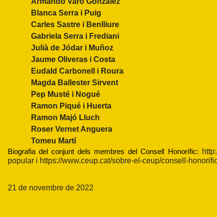
Armando Varo Gonzàlez
Blanca Serra i Puig
Carles Sastre i Benlliure
Gabriela Serra i Frediani
Julià de Jódar i Muñoz
Jaume Oliveras i Costa
Eudald Carbonell i Roura
Magda Ballester Sirvent
Pep Musté i Nogué
Ramon Piqué i Huerta
Ramon Majó Lluch
Roser Vernet Anguera
Tomeu Martí
http
Biografia del conjunt dels membres del Consell Honorífic: 
popular
i
https://www.ceup.cat/sobre-el-ceup/consell-honorifi
21 de novembre de 2022