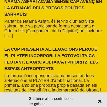
NAAMA ASFARI ACABA SENSE CAP AVENÇ EN
LA SITUACIÓ DELS PRESOS POLÍTICS
SAHRAUÍS
Parlar de Naama Asfari, és fer-ho d’un activista
sahrauí que va participar de forma destacada a
Gdeim Izik (Campament de la Dignitat) on l’octubre
i […]
LA CUP PRESENTA AL·LEGACIONS PERQUÈ
EL PLATER INCORPORI LA FOTOVOLTAICA
FLOTANT, L’AGROVOLTAICA I PRIORITZI ELS
ESPAIS ANTROPITZATS
La formació independentista ha presentat dues
al·legacions al PLATER d’àmbit nacional. La
primera, amb una proposta pròpia basada en els
resultats de l’estudi fet a la demarcació de Girona i
amb la voluntat d’estendre’n els criteris a tot el
Gestionar el consentiment de
país. La segona, impulsada per la Xarxa per una
les galetes
Transició Energètica Justa, de caràcter més global.