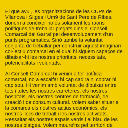
El que avui, les organitzacions de les CUPs de
Vilanova i Sitges i Um9 de Sant Pere de Ribes,
donem a conèixer no és solament les raons
polítiques de treballar plegats dins el Consell
Comarcal del Garraf pel desenvolupament d’un
punts programàtics. Sinó també la voluntat
conjunta de treballar per construir aquest imaginari
col·lectiu comarcal en el qual hi siguem capaços de
dibuixar-hi les nostres prioritats, necessitats,
potencialitats i voluntats.
Al Consell Comarcal hi venim a fer política
comarcal, no a escalfar-hi cap cadira ni cobrar-hi
cap sou. Hi venim amb voluntat de dibuixar entre
tots i totes les nostres carreteres, els nostres
hospitals, els nostres centres de formació, de
creació i de consum cultural. Volem saber situar a
la comarca els nostres actius econòmics, els
nostres llocs de treball i les nostres activitats.
Ressaltar els nostres espais verds i el blau de les
nostres platges. Volem moure’ns pel territori de