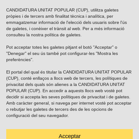
CANDIDATURA UNITAT POPULAR (CUP), utilitza galetes
pròpies i de tercers amb finalitat tècnica i analítica, per
emmagatzemar informació de l'elecció dels usuaris sobre l'ús
de galetes, i conèixer el trànsit al web. Per a més informació
consulteu la nostra
política de galetes
.
Pot acceptar totes les galetes pitjant el botó "Acceptar" o
Vols subscriure’t al nostre butlletí?
"Denegar" el seu ús també pot configurar-les "Mostra les
preferències".
El portal del qual és titular la CANDIDATURA UNITAT POPULAR
(CUP), conté enllaços a llocs web de tercers, les polítiques de
ENVIAR
privacitat dels quals són alienes a la CANDIDATURA UNITAT
POPULAR (CUP). En accedir a aquests llocs web vostè pot
decidir si accepta les seves polítiques de privacitat i de galetes.
Troba’ns a les xarxes socials
Amb caràcter general, si navega per internet vostè pot acceptar
o rebutjar les galetes de tercers des de les opcions de
configuració del seu navegador.
Acceptar