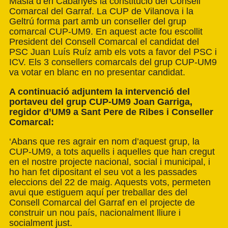
Masia d’en Cabanyes la constitució del Consell
Comarcal del Garraf. La CUP de Vilanova i la
Geltrú forma part amb un conseller del grup
comarcal CUP-UM9. En aquest acte fou escollit
President del Consell Comarcal el candidat del
PSC Juan Luís Ruíz amb els vots a favor del PSC i
ICV. Els 3 consellers comarcals del grup CUP-UM9
va votar en blanc en no presentar candidat.
A continuació adjuntem la intervenció del
portaveu del grup CUP-UM9 Joan Garriga,
regidor d’UM9 a Sant Pere de Ribes i Conseller
Comarcal:
‘Abans que res agrair en nom d’aquest grup, la
CUP-UM9, a tots aquells i aquelles que han cregut
en el nostre projecte nacional, social i municipal, i
ho han fet dipositant el seu vot a les passades
eleccions del 22 de maig. Aquests vots, permeten
avui que estiguem aquí per treballar des del
Consell Comarcal del Garraf en el projecte de
construir un nou país, nacionalment lliure i
socialment just.