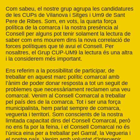
Com sabeu, el nostre grup agrupa les candidatures
de les CUPs de Vilanova i Sitges i Um9 de Sant
Pere de Ribes. Som, en vots, la quarta força
política de la comarca i la nostra presència al
Consell per alguns pot tenir solament la lectura de
saber com ens mourem dins la nova correlació de
forces polítiques que té avui el Consell. Per
nosaltres, el Grup CUP-UM9 la lectura és una altra
i la considerem més important.
Ens referim a la possibilitat de participar, de
treballar en aquest marc polític comarcal amb
l’ànim de poder donar resposta a tot un seguit de
problemes que necessàriament reclamen una veu
comarcal. Venim al Consell Comarcal a treballar
pel país des de la comarca. Tot i ser una força
municipalista, hem parlat sempre de comarca,
vegueria i territori. Som conscients de la nostra
limitada capacitat dins del Consell Comarcal, però
no ens fa por la feina, i el Consell Comarcal no és
l’única eina per a treballar pel Garraf, la Vegueria i
el nostre país. Venim amb voluntat d’intervenir,