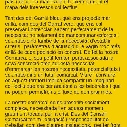
país i de quina manera la dibuixem damunt el
mapa dels interessos col·lectius.
Tant des del Garraf blau, que ens projecte mar
enllà, com des del Garraf verd, que ens cal
preservar i potenciar, sabem perfectament de la
necessitat no solament de mancomunar esforços i
voluntats sinó també de la necessitat d’establir
criteris i paràmetres d’actuació que vagin molt més
enllà de cada població en concret. De fet la nostra
Comarca, el seu petit territori porta associada la
seva concreció amb aquesta necessitat
d’emmarcar les nostres necessitats, potencialitats i
voluntats dins un futur comarcal. Viure i conviure
en aquest territori implica compartir un imaginari
col·lectiu que ara per ara està a les beceroles i que
no podem permetre’ns el luxe de demorar més.
La nostra comarca, se’ns presenta socialment
complexa, necessitada i en aquest moment
greument tocada per la crisi. Des del Consell
Comarcal tenim l’obligació i responsabilitat de
treballar, com des d’altres institucions, per fer front