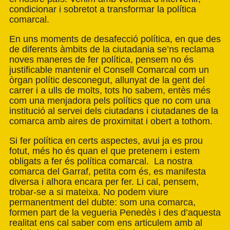
condicionar i sobretot a transformar la política
comarcal.
En uns moments de desafecció política, en que des
de diferents àmbits de la ciutadania se’ns reclama
noves maneres de fer política, pensem no és
justificable mantenir el Consell Comarcal com un
òrgan polític desconegut, allunyat de la gent del
carrer i a ulls de molts, tots ho sabem, entès més
com una menjadora pels polítics que no com una
institució al servei dels ciutadans i ciutadanes de la
comarca amb aires de proximitat i obert a tothom.
Si fer política en certs aspectes, avui ja es prou
fotut, més ho és quan el que pretenem i estem
obligats a fer és política comarcal. La nostra
comarca del Garraf, petita com és, es manifesta
diversa i alhora encara per fer. Li cal, pensem,
trobar-se a si mateixa. No podem viure
permanentment del dubte: som una comarca,
formen part de la vegueria Penedès i des d’aquesta
realitat ens cal saber com ens articulem amb al