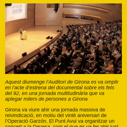
Aquest diumenge l’Auditori de Girona es va omplir
en l’acte d’estrena del documental sobre els fets
del 92, en una jornada multitudinària que va
aplegar milers de persones a Girona
Girona va viure ahir una jornada massiva de
reivindicació, en motiu del vintè aniversari de
l’Operació Garzón. El Punt Avui va organitzar un
concert a la Devesa, com el que es va fer ahir just