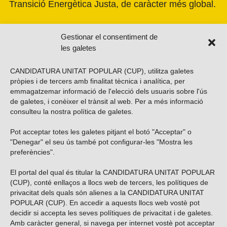
Transició Energètica Justa, de caràcter més global.
Gestionar el consentiment de
les galetes
CANDIDATURA UNITAT POPULAR (CUP), utilitza galetes
pròpies i de tercers amb finalitat tècnica i analítica, per
emmagatzemar informació de l'elecció dels usuaris sobre l'ús
de galetes, i conèixer el trànsit al web. Per a més informació
consulteu la nostra
política de galetes
.
Pot acceptar totes les galetes pitjant el botó "Acceptar" o
Vols subscriure’t al nostre butlletí?
"Denegar" el seu ús també pot configurar-les "Mostra les
preferències".
El portal del qual és titular la CANDIDATURA UNITAT POPULAR
(CUP), conté enllaços a llocs web de tercers, les polítiques de
ENVIAR
privacitat dels quals són alienes a la CANDIDATURA UNITAT
POPULAR (CUP). En accedir a aquests llocs web vostè pot
decidir si accepta les seves polítiques de privacitat i de galetes.
Troba’ns a les xarxes socials
Amb caràcter general, si navega per internet vostè pot acceptar