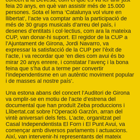
feia 20 anys, en què van assistir més de 15.000
persones. Sota el lema ‘Catalunya vol viure en
llibertat’, l’acte va comptar amb la participació de
més de 30 grups musicals d’arreu del país, i
desenes d’entitats i col·lectius, com ara la mateixa
CUP, van donar-hi suport. El regidor de la CUP a
l’Ajuntament de Girona, Jordi Navarro, va
expressar la satisfacció de la CUP per l’èxit de
l’acte, i va recordar que ‘en dies com avui és bo
mirar 20 anys enrere, i constatar l’avenç i la bona
feina que s’ha dut a terme per convertir
l’independentisme en un autèntic moviment popular
i de masses al nostre país’.
Una estona abans del concert l’Auditori de Girona
va omplir-se en motiu de l’acte d’estrena del
documental que han produït Zeba produccions i
Llibertat.cat sobre l’Operació Garzón, arran del
vintè aniversari dels fets. L’acte, organitzat pel
Casal Independentista El Forn i El Punt Avui, va
començar amb diversos parlaments i actuacions.
Així, van intervenir-hi representants del mateix