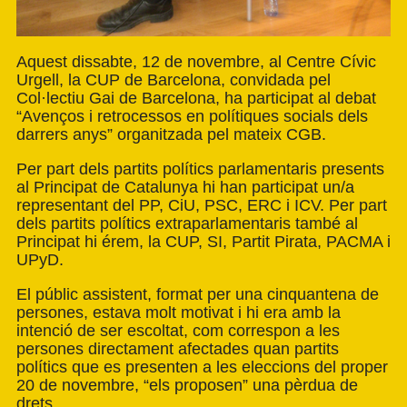
Aquest dissabte, 12 de novembre, al Centre Cívic
Urgell, la CUP de Barcelona, convidada pel
Col·lectiu Gai de Barcelona, ha participat al debat
“Avenços i retrocessos en polítiques socials dels
darrers anys” organitzada pel mateix CGB.
Per part dels partits polítics parlamentaris presents
al Principat de Catalunya hi han participat un/a
representant del PP, CiU, PSC, ERC i ICV. Per part
dels partits polítics extraparlamentaris també al
Principat hi érem, la CUP, SI, Partit Pirata, PACMA i
UPyD.
El públic assistent, format per una cinquantena de
persones, estava molt motivat i hi era amb la
intenció de ser escoltat, com correspon a les
persones directament afectades quan partits
polítics que es presenten a les eleccions del proper
20 de novembre, “els proposen” una pèrdua de
drets.