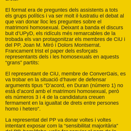
El format era de preguntes dels assistents a tots
els grups polítics i va ser molt il·lustratiu el debat al
que van donar lloc les preguntes sobre el
matrimoni homosexual. Deixant a banda el discurs
buit d’UPyD, els ridículs més remarcables de la
trobada els van protagonitzar els membres de CiU i
del PP, Joan M. Miró i Dolors Montserrat.
Francament trist el paper dels esforçats
representants dels i les homosexuals en aquests
“grans” partits:
El representant de CiU, membre de ConverGais, es
va trobar en la situació d’haver de defensar
arguments tipus “D’acord, en Duran (número 1) no
està d’acord amb el matrimoni homosexual, però
els números 3 i 4 de la candidatura creuen
fermament en la igualtat de drets entre persones
homo i hetero”.
La representat del PP va donar voltes i voltes
intentant exposar com la “sensibilitat majoritària”