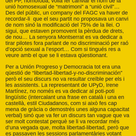
del PP, homòfoba, volia fer canviar el nom de la
unió homosexual de “matrimoni” a “unió civil”…
Des del públic, un company del FAGC va haver de
recordar-li que el seu partit no proposava un canvi
de nom sinó la modificació del 75% de la llei. O
sigui, que estaven promovent la pèrdua de drets,
de nou… La senyora Montserrat es va dedicar a
tirar pilotes fora parlant de no discriminació per raó
d’opció sexual a l’esport… Com si tingués res a
veure amb el que se li estava qüestionant.
Per a Unión Progreso y Democracia tot era una
qüestió de “libertad-libertad-y-no-discriminación”
però el seu discurs no va resultar creïble per els i
les assistents. La representant de UPyD, Irene
Martínez, no només es va dedicar al poti-poti
lingüístic (intercalant una frase en català i una en
castellà, estil Ciudadanos, com si això fes cap
mena de gràcia o demostrés unes alguna capacitat
verbal) sinó que va fer un discurs tan vague que va
ser molt contestat perquè se li va recordar més
d’una vegada que, molta libertad-libertad, però que
es passaven les sessions parlamentàries votant