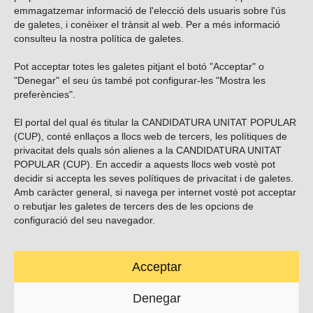
emmagatzemar informació de l'elecció dels usuaris sobre l'ús
de galetes, i conèixer el trànsit al web. Per a més informació
consulteu la nostra
política de galetes
.
Pot acceptar totes les galetes pitjant el botó "Acceptar" o
Vols subscriure’t al nostre butlletí?
"Denegar" el seu ús també pot configurar-les "Mostra les
preferències".
El portal del qual és titular la CANDIDATURA UNITAT POPULAR
(CUP), conté enllaços a llocs web de tercers, les polítiques de
ENVIAR
privacitat dels quals són alienes a la CANDIDATURA UNITAT
POPULAR (CUP). En accedir a aquests llocs web vostè pot
decidir si accepta les seves polítiques de privacitat i de galetes.
Troba’ns a les xarxes socials
Amb caràcter general, si navega per internet vostè pot acceptar
o rebutjar les galetes de tercers des de les opcions de
configuració del seu navegador.
Acceptar
Carrer Casp 180 (baixos), Barcelona.
623495996
Denegar
contacte@cup.cat