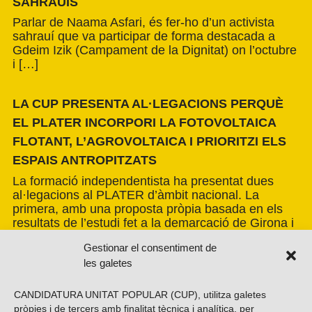
SAHRAUÍS
Parlar de Naama Asfari, és fer-ho d’un activista
sahrauí que va participar de forma destacada a
Gdeim Izik (Campament de la Dignitat) on l’octubre
i […]
LA CUP PRESENTA AL·LEGACIONS PERQUÈ
EL PLATER INCORPORI LA FOTOVOLTAICA
FLOTANT, L’AGROVOLTAICA I PRIORITZI ELS
ESPAIS ANTROPITZATS
La formació independentista ha presentat dues
al·legacions al PLATER d’àmbit nacional. La
primera, amb una proposta pròpia basada en els
resultats de l’estudi fet a la demarcació de Girona i
amb la voluntat d’estendre’n els criteris a tot el
Gestionar el consentiment de
país. La segona, impulsada per la Xarxa per una
les galetes
Transició Energètica Justa, de caràcter més global.
CANDIDATURA UNITAT POPULAR (CUP), utilitza galetes
pròpies i de tercers amb finalitat tècnica i analítica, per