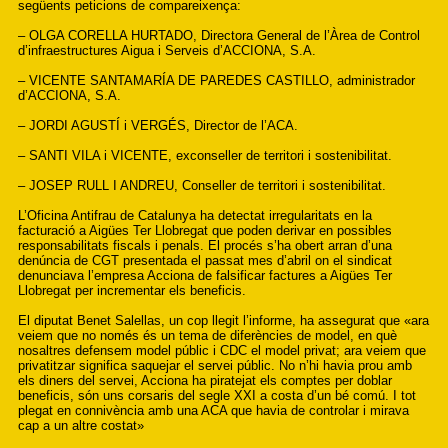
següents peticions de compareixença:
–
OLGA CORELLA HURTADO, Directora General de l’Àrea de Control
d’infraestructures Aigua i Serveis d’ACCIONA, S.A.
–
VICENTE SANTAMARÍA DE PAREDES CASTILLO, administrador
d’ACCIONA, S.A.
–
JORDI AGUSTÍ i VERGÉS, Director de l’ACA.
–
SANTI VILA i VICENTE, exconseller de territori i sostenibilitat.
–
 JOSEP RULL I ANDREU,
Conseller de territori i sostenibilitat.
L’Oficina Antifrau de Catalunya ha detectat irregularitats en la
facturació a Aigües Ter Llobregat que poden derivar en possibles
responsabilitats fiscals i penals. El procés s’ha obert arran d’una
denúncia de CGT presentada el passat mes d’abril on el sindicat
denunciava l’empresa Acciona de falsificar factures a Aigües Ter
Llobregat per incrementar els beneficis.
El diputat Benet Salellas, un cop llegit l’informe, ha assegurat que «ara
veiem que no només és un tema de diferències de model, en què
nosaltres defensem model públic i CDC el model privat; ara veiem que
privatitzar significa saquejar el servei públic. No n’hi havia prou amb
els diners del servei, Acciona ha piratejat els comptes per doblar
beneficis, són uns corsaris del segle XXI a costa d’un bé comú. I tot
plegat en connivència amb una ACA que havia de controlar i mirava
cap a un altre costat»