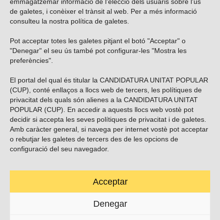
emmagatzemar informació de l'elecció dels usuaris sobre l'ús
de galetes, i conèixer el trànsit al web. Per a més informació
consulteu la nostra
política de galetes
.
Pot acceptar totes les galetes pitjant el botó "Acceptar" o
Vols subscriure’t al nostre butlletí?
"Denegar" el seu ús també pot configurar-les "Mostra les
preferències".
El portal del qual és titular la CANDIDATURA UNITAT POPULAR
(CUP), conté enllaços a llocs web de tercers, les polítiques de
ENVIAR
privacitat dels quals són alienes a la CANDIDATURA UNITAT
POPULAR (CUP). En accedir a aquests llocs web vostè pot
decidir si accepta les seves polítiques de privacitat i de galetes.
Troba’ns a les xarxes socials
Amb caràcter general, si navega per internet vostè pot acceptar
o rebutjar les galetes de tercers des de les opcions de
configuració del seu navegador.
Acceptar
Carrer Casp 180 (baixos), Barcelona.
623495996
Denegar
contacte@cup.cat