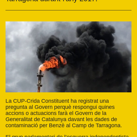
La CUP-Crida Constituent ha registrat una
pregunta al Govern perquè respongui quines
accions o actuacions farà el Govern de la
Generalitat de Catalunya davant les dades de
contaminació per Benzè al Camp de Tarragona.
El grup parlamentari de l’esquerra independentista