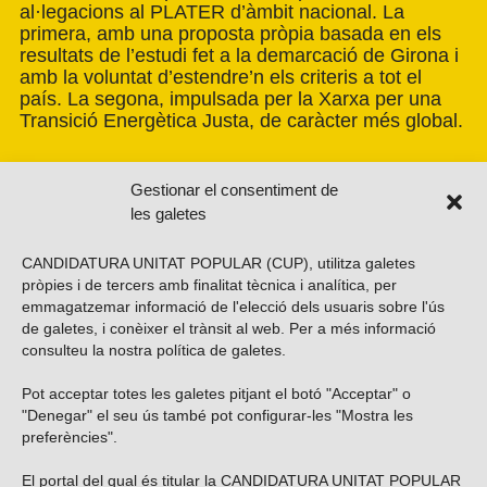
al·legacions al PLATER d’àmbit nacional. La
primera, amb una proposta pròpia basada en els
resultats de l’estudi fet a la demarcació de Girona i
amb la voluntat d’estendre’n els criteris a tot el
país. La segona, impulsada per la Xarxa per una
Transició Energètica Justa, de caràcter més global.
Gestionar el consentiment de
les galetes
CANDIDATURA UNITAT POPULAR (CUP), utilitza galetes
pròpies i de tercers amb finalitat tècnica i analítica, per
emmagatzemar informació de l'elecció dels usuaris sobre l'ús
de galetes, i conèixer el trànsit al web. Per a més informació
consulteu la nostra
política de galetes
.
Pot acceptar totes les galetes pitjant el botó "Acceptar" o
Vols subscriure’t al nostre butlletí?
"Denegar" el seu ús també pot configurar-les "Mostra les
preferències".
El portal del qual és titular la CANDIDATURA UNITAT POPULAR