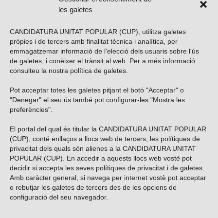
les galetes
CANDIDATURA UNITAT POPULAR (CUP), utilitza galetes
pròpies i de tercers amb finalitat tècnica i analítica, per
emmagatzemar informació de l'elecció dels usuaris sobre l'ús
de galetes, i conèixer el trànsit al web. Per a més informació
consulteu la nostra
política de galetes
.
Pot acceptar totes les galetes pitjant el botó "Acceptar" o
Vols subscriure’t al nostre butlletí?
"Denegar" el seu ús també pot configurar-les "Mostra les
preferències".
El portal del qual és titular la CANDIDATURA UNITAT POPULAR
(CUP), conté enllaços a llocs web de tercers, les polítiques de
ENVIAR
privacitat dels quals són alienes a la CANDIDATURA UNITAT
POPULAR (CUP). En accedir a aquests llocs web vostè pot
decidir si accepta les seves polítiques de privacitat i de galetes.
Troba’ns a les xarxes socials
Amb caràcter general, si navega per internet vostè pot acceptar
o rebutjar les galetes de tercers des de les opcions de
configuració del seu navegador.