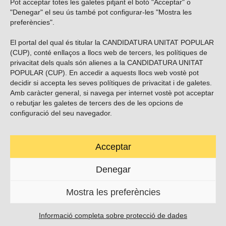
Pot acceptar totes les galetes pitjant el botó "Acceptar" o
Vols subscriure’t al nostre butlletí?
"Denegar" el seu ús també pot configurar-les "Mostra les
preferències".
El portal del qual és titular la CANDIDATURA UNITAT POPULAR
(CUP), conté enllaços a llocs web de tercers, les polítiques de
ENVIAR
privacitat dels quals són alienes a la CANDIDATURA UNITAT
POPULAR (CUP). En accedir a aquests llocs web vostè pot
decidir si accepta les seves polítiques de privacitat i de galetes.
Troba’ns a les xarxes socials
Amb caràcter general, si navega per internet vostè pot acceptar
o rebutjar les galetes de tercers des de les opcions de
configuració del seu navegador.
Acceptar
Carrer Casp 180 (baixos), Barcelona.
623495996
Denegar
contacte@cup.cat
Mostra les preferències
PROTECCIÓ DE DADES
POLÍTICA DE GALETES (EU)
Informació completa sobre protecció de dades