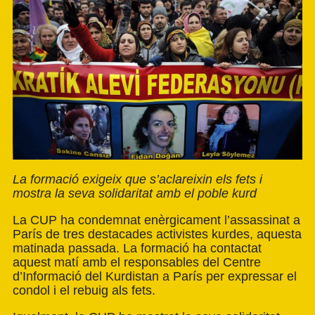
La formació exigeix que s’aclareixin els fets i
mostra la seva solidaritat amb el poble kurd
La CUP ha condemnat enèrgicament l’assassinat a
París de tres destacades activistes kurdes, aquesta
matinada passada. La formació ha contactat
aquest matí amb el responsables del Centre
d’Informació del Kurdistan a París per expressar el
condol i el rebuig als fets.