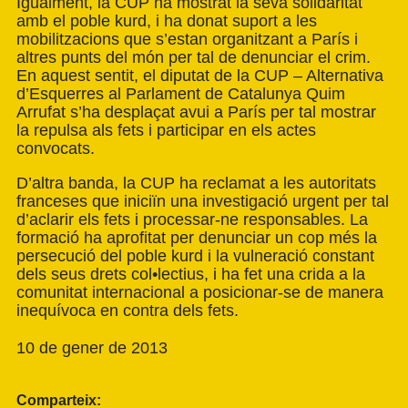
Igualment, la CUP ha mostrat la seva solidaritat
amb el poble kurd, i ha donat suport a les
mobilitzacions que s’estan organitzant a París i
altres punts del món per tal de denunciar el crim.
En aquest sentit, el diputat de la CUP – Alternativa
d’Esquerres al Parlament de Catalunya Quim
Arrufat s’ha desplaçat avui a París per tal mostrar
la repulsa als fets i participar en els actes
convocats.
D’altra banda, la CUP ha reclamat a les autoritats
franceses que iniciïn una investigació urgent per tal
d’aclarir els fets i processar-ne responsables. La
formació ha aprofitat per denunciar un cop més la
persecució del poble kurd i la vulneració constant
dels seus drets col•lectius, i ha fet una crida a la
comunitat internacional a posicionar-se de manera
inequívoca en contra dels fets.
10 de gener de 2013
Comparteix: