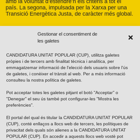
amb la voluntat d’estendre’n els criteris a tot el
país. La segona, impulsada per la Xarxa per una
Transició Energètica Justa, de caràcter més global.
Gestionar el consentiment de
les galetes
CANDIDATURA UNITAT POPULAR (CUP), utilitza galetes
pròpies i de tercers amb finalitat tècnica i analítica, per
emmagatzemar informació de l'elecció dels usuaris sobre l'ús
de galetes, i conèixer el trànsit al web. Per a més informació
consulteu la nostra
política de galetes
.
Pot acceptar totes les galetes pitjant el botó "Acceptar" o
Vols subscriure’t al nostre butlletí?
"Denegar" el seu ús també pot configurar-les "Mostra les
preferències".
El portal del qual és titular la CANDIDATURA UNITAT POPULAR
(CUP), conté enllaços a llocs web de tercers, les polítiques de
ENVIAR
privacitat dels quals són alienes a la CANDIDATURA UNITAT
POPULAR (CUP). En accedir a aquests llocs web vostè pot