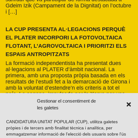
Gdeim Izik (Campament de la Dignitat) on l’octubre
i […]
LA CUP PRESENTA AL·LEGACIONS PERQUÈ
EL PLATER INCORPORI LA FOTOVOLTAICA
FLOTANT, L’AGROVOLTAICA I PRIORITZI ELS
ESPAIS ANTROPITZATS
La formació independentista ha presentat dues
al·legacions al PLATER d’àmbit nacional. La
primera, amb una proposta pròpia basada en els
resultats de l’estudi fet a la demarcació de Girona i
amb la voluntat d’estendre’n els criteris a tot el
país. La segona, impulsada per la Xarxa per una
Transició Energètica Justa, de caràcter més global.
Gestionar el consentiment de
les galetes
CANDIDATURA UNITAT POPULAR (CUP), utilitza galetes
pròpies i de tercers amb finalitat tècnica i analítica, per
emmagatzemar informació de l'elecció dels usuaris sobre l'ús