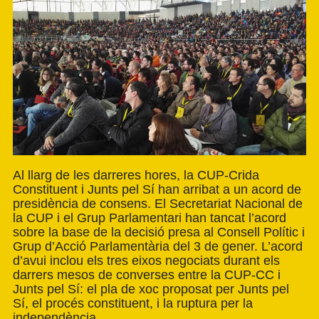
Al llarg de les darreres hores, la CUP-Crida
Constituent i Junts pel Sí han arribat a un acord de
presidència de consens. El Secretariat Nacional de
la CUP i el Grup Parlamentari han tancat l’acord
sobre la base de la decisió presa al Consell Polític i
Grup d’Acció Parlamentària del 3 de gener. L’acord
d’avui inclou els tres eixos negociats durant els
darrers mesos de converses entre la CUP-CC i
Junts pel Sí: el pla de xoc proposat per Junts pel
Sí, el procés constituent, i la ruptura per la
independència.