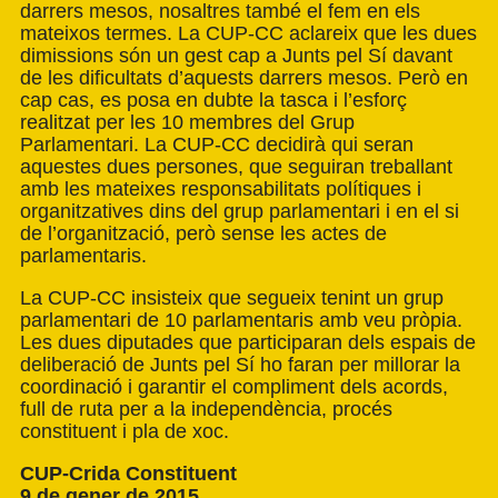
darrers mesos, nosaltres també el fem en els
mateixos termes. La CUP-CC aclareix que les dues
dimissions són un gest cap a Junts pel Sí davant
de les dificultats d’aquests darrers mesos. Però en
cap cas, es posa en dubte la tasca i l’esforç
realitzat per les 10 membres del Grup
Parlamentari. La CUP-CC decidirà qui seran
aquestes dues persones, que seguiran treballant
amb les mateixes responsabilitats polítiques i
organitzatives dins del grup parlamentari i en el si
de l’organització, però sense les actes de
parlamentaris.
La CUP-CC insisteix que segueix tenint un grup
parlamentari de 10 parlamentaris amb veu pròpia.
Les dues diputades que participaran dels espais de
deliberació de Junts pel Sí ho faran per millorar la
coordinació i garantir el compliment dels acords,
full de ruta per a la independència, procés
constituent i pla de xoc.
CUP-Crida Constituent
9 de gener de 2015