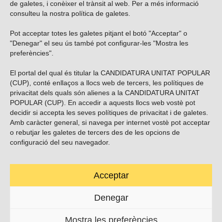
de galetes, i conèixer el trànsit al web. Per a més informació
consulteu la nostra
política de galetes
.
Pot acceptar totes les galetes pitjant el botó "Acceptar" o
Vols subscriure’t al nostre butlletí?
"Denegar" el seu ús també pot configurar-les "Mostra les
preferències".
El portal del qual és titular la CANDIDATURA UNITAT POPULAR
(CUP), conté enllaços a llocs web de tercers, les polítiques de
ENVIAR
privacitat dels quals són alienes a la CANDIDATURA UNITAT
POPULAR (CUP). En accedir a aquests llocs web vostè pot
decidir si accepta les seves polítiques de privacitat i de galetes.
Troba’ns a les xarxes socials
Amb caràcter general, si navega per internet vostè pot acceptar
o rebutjar les galetes de tercers des de les opcions de
configuració del seu navegador.
Acceptar
Carrer Casp 180 (baixos), Barcelona.
623495996
Denegar
contacte@cup.cat
Mostra les preferències