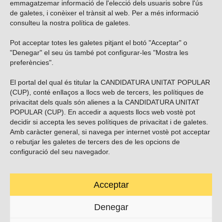
emmagatzemar informació de l'elecció dels usuaris sobre l'ús
de galetes, i conèixer el trànsit al web. Per a més informació
consulteu la nostra
política de galetes
.
Pot acceptar totes les galetes pitjant el botó "Acceptar" o
Vols subscriure’t al nostre butlletí?
"Denegar" el seu ús també pot configurar-les "Mostra les
preferències".
El portal del qual és titular la CANDIDATURA UNITAT POPULAR
(CUP), conté enllaços a llocs web de tercers, les polítiques de
ENVIAR
privacitat dels quals són alienes a la CANDIDATURA UNITAT
POPULAR (CUP). En accedir a aquests llocs web vostè pot
decidir si accepta les seves polítiques de privacitat i de galetes.
Troba’ns a les xarxes socials
Amb caràcter general, si navega per internet vostè pot acceptar
o rebutjar les galetes de tercers des de les opcions de
configuració del seu navegador.
Acceptar
Carrer Casp 180 (baixos), Barcelona.
623495996
Denegar
contacte@cup.cat