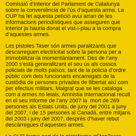
Comissió d’Interior del Parlament de Catalunya
sobre la conveniència de l’ús d’aquesta arma. La
CUP ha fet aquesta petició avui arran de les
informacions periodístiques que asseguren que
Interior ja hauria donat el vist-i-plau a la compra
d’aquestes armes.
Les pistoles Taser són armes paralitzants que
descarreguen electricitat sobre la persona per a
immobilitzar-la momentàniament. Des de l’any
2000 s’està generalitzant el seu ús als cossos
policials de molts països, tant de la policia d’ordre
públic com dels funcionaris encarregats de la
custòdia de persones privades de llibertat així com
per efectius militars. Malgrat que se les cataloga
com a armes no letals, Amnistia Internacional recull
en el seu informe de l’any 2007 la mort de 269
persones als Estats Units, de juny del 2001 a juny
del 2007, i de 15 persones al Canadà, entre mitjans
del 2003 i juny del 2007, després d’haver rebut
descàrregues d’aquestes armes.