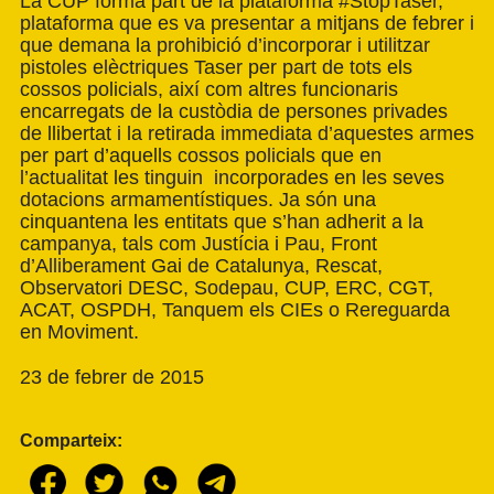
La CUP forma part de la plataforma
#StopTaser
,
plataforma que es va presentar a mitjans de febrer i
que demana la prohibició d’incorporar i utilitzar
pistoles elèctriques Taser per part de tots els
cossos policials, així com altres funcionaris
encarregats de la custòdia de persones privades
de llibertat i la retirada immediata d’aquestes armes
per part d’aquells cossos policials que en
l’actualitat les tinguin incorporades en les seves
dotacions armamentístiques. Ja són una
cinquantena les entitats que s’han adherit a la
campanya, tals com Justícia i Pau, Front
d’Alliberament Gai de Catalunya, Rescat,
Observatori DESC, Sodepau, CUP, ERC, CGT,
ACAT, OSPDH, Tanquem els CIEs o Rereguarda
en Moviment.
23 de febrer de 2015
Comparteix: