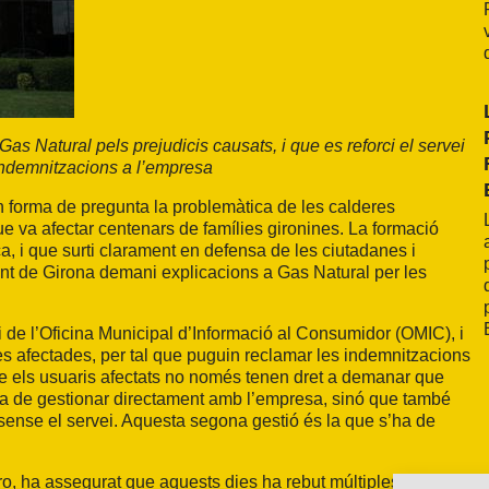
as Natural pels prejudicis causats, i que es reforci el servei
 indemnitzacions a l’empresa
n forma de pregunta la problemàtica de les calderes
e va afectar centenars de famílies gironines. La formació
, i que surti clarament en defensa de les ciutadanes i
nt de Girona demani explicacions a Gas Natural per les
i de l’Oficina Municipal d’Informació al Consumidor (OMIC), i
lies afectades, per tal que puguin reclamar les indemnitzacions
que els usuaris afectats no només tenen dret a demanar que
s’ha de gestionar directament amb l’empresa, sinó que també
ense el servei. Aquesta segona gestió és la que s’ha de
ro, ha assegurat que aquests dies ha rebut múltiples missatges