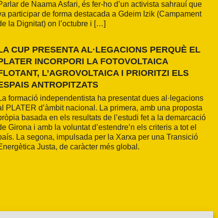
Parlar de Naama Asfari, és fer-ho d’un activista sahrauí que
va participar de forma destacada a Gdeim Izik (Campament
de la Dignitat) on l’octubre i […]
LA CUP PRESENTA AL·LEGACIONS PERQUÈ EL
PLATER INCORPORI LA FOTOVOLTAICA
FLOTANT, L’AGROVOLTAICA I PRIORITZI ELS
ESPAIS ANTROPITZATS
La formació independentista ha presentat dues al·legacions
al PLATER d’àmbit nacional. La primera, amb una proposta
pròpia basada en els resultats de l’estudi fet a la demarcació
de Girona i amb la voluntat d’estendre’n els criteris a tot el
país. La segona, impulsada per la Xarxa per una Transició
Energètica Justa, de caràcter més global.