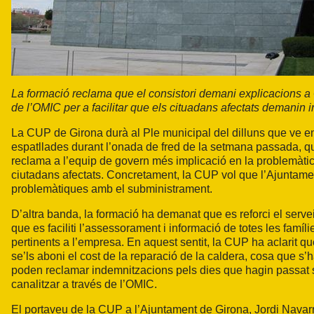
La formació reclama que el consistori demani explicacions a G
de l’OMIC per a facilitar que els cituadans afectats demanin
La CUP de Girona durà al Ple municipal del dilluns que ve e
espatllades durant l’onada de fred de la setmana passada, qu
reclama a l’equip de govern més implicació en la problemàtica
ciutadans afectats. Concretament, la CUP vol que l’Ajuntame
problemàtiques amb el subministrament.
D’altra banda, la formació ha demanat que es reforci el serve
que es faciliti l’assessorament i informació de totes les famí
pertinents a l’empresa. En aquest sentit, la CUP ha aclarit 
se’ls aboni el cost de la reparació de la caldera, cosa que 
poden reclamar indemnitzacions pels dies que hagin passat s
canalitzar a través de l’OMIC.
El portaveu de la CUP a l’Ajuntament de Girona, Jordi Navar