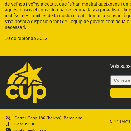
de veïnes i veïns afectats, que ‘s’han mostrat queixosos i un 
aquest casos el consistori ha de fer una tasca proactiva, i li
moltíssimes famílies de la nostra ciutat, i tenim la sensació 
s’ha posat a disposició tant de l’equip de govern com de la ci
necessari.
10 de febrer de 2012
Vols subsc
Carrer Casp 180 (baixos), Barcelona.
INFORMA’T
623495996
contacte@cup.cat