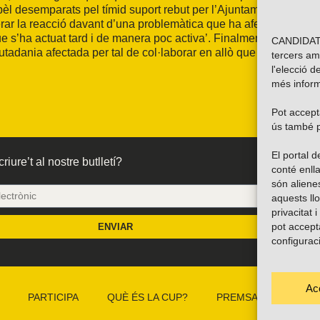
pèl desemparats pel tímid suport rebut per l’Ajuntament’. ‘En
derar la reacció davant d’una problemàtica que ha afectat
que s’ha actuat tard i de manera poc activa’. Finalment, la CUP
CANDIDATU
utadania afectada per tal de col·laborar en allò que sigui
tercers am
l'elecció d
més inform
Pot accepta
ús també p
El portal
riure’t al nostre butlletí?
conté enlla
són alien
aquests ll
privacitat 
pot accept
ENVIAR
configurac
Ac
PARTICIPA
QUÈ ÉS LA CUP?
PREMSA
CAMP