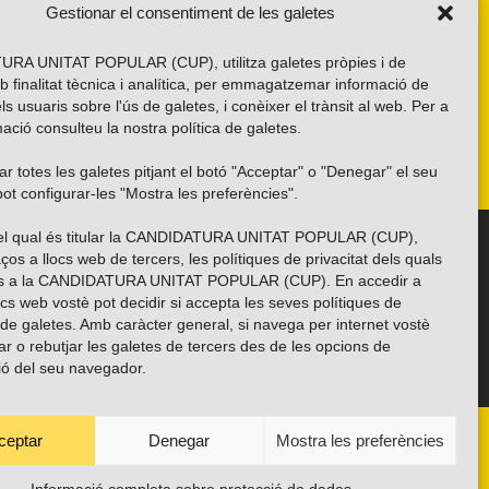
Gestionar el consentiment de les galetes
RA UNITAT POPULAR (CUP), utilitza galetes pròpies i de
b finalitat tècnica i analítica, per emmagatzemar informació de
els usuaris sobre l'ús de galetes, i conèixer el trànsit al web. Per a
ació consulteu la nostra
política de galetes
.
r totes les galetes pitjant el botó "Acceptar" o "Denegar" el seu
ot configurar-les "Mostra les preferències".
 del qual és titular la CANDIDATURA UNITAT POPULAR (CUP),
Troba’ns a les xarxes socials
ços a llocs web de tercers, les polítiques de privacitat dels quals
es a la CANDIDATURA UNITAT POPULAR (CUP). En accedir a
ocs web vostè pot decidir si accepta les seves polítiques de
i de galetes. Amb caràcter general, si navega per internet vostè
ar o rebutjar les galetes de tercers des de les opcions de
ió del seu navegador.
ceptar
Denegar
Mostra les preferències
ANYES
TRANSPARÈNCIA
CONTACTE
PROTECCIÓ DE DADES
POLÍTICA DE GALETES (EU)