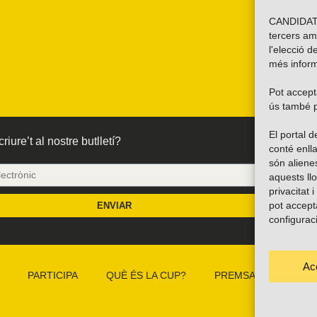
CANDIDATU
tercers am
l'elecció d
més inform
Pot accepta
ús també p
El portal
riure’t al nostre butlletí?
conté enlla
són alien
aquests ll
privacitat 
pot accept
ENVIAR
configurac
Ac
PARTICIPA
QUÈ ÉS LA CUP?
PREMSA
CAMP