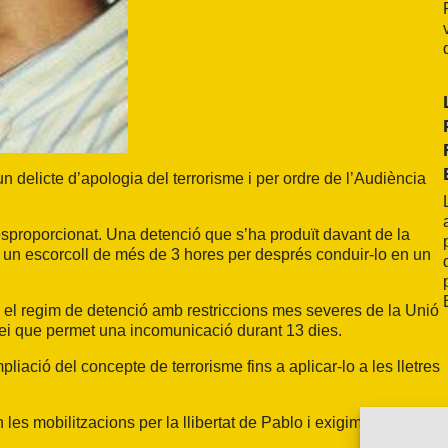
 delicte d’apologia del terrorisme i per ordre de l’Audiència
sproporcionat. Una detenció que s’ha produït davant de la
er un escorcoll de més de 3 hores per després conduir-lo en un
al, el regim de detenció amb restriccions mes severes de la Unió
 llei que permet una incomunicació durant 13 dies.
liació del concepte de terrorisme fins a aplicar-lo a les lletres
les mobilitzacions per la llibertat de Pablo i exigim a