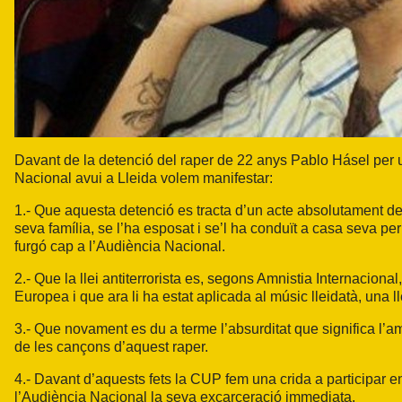
Davant de la detenció del raper de 22 anys Pablo Hásel per un
Nacional avui a Lleida volem manifestar:
1.- Que aquesta detenció es tracta d’un acte absolutament de
seva família, se l’ha esposat i se’l ha conduït a casa seva p
furgó cap a l’Audiència Nacional.
2.- Que la llei antiterrorista es, segons Amnistia Internacion
Europea i que ara li ha estat aplicada al músic lleidatà, una
3.- Que novament es du a terme l’absurditat que significa l’amp
de les cançons d’aquest raper.
4.- Davant d’aquests fets la CUP fem una crida a participar en 
l’Audiència Nacional la seva excarceració immediata.