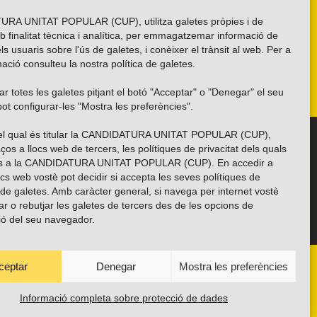
RA UNITAT POPULAR (CUP), utilitza galetes pròpies i de
b finalitat tècnica i analítica, per emmagatzemar informació de
els usuaris sobre l'ús de galetes, i conèixer el trànsit al web. Per a
ació consulteu la nostra
política de galetes
.
r totes les galetes pitjant el botó "Acceptar" o "Denegar" el seu
ot configurar-les "Mostra les preferències".
 del qual és titular la CANDIDATURA UNITAT POPULAR (CUP),
Troba’ns a les xarxes socials
ços a llocs web de tercers, les polítiques de privacitat dels quals
es a la CANDIDATURA UNITAT POPULAR (CUP). En accedir a
ocs web vostè pot decidir si accepta les seves polítiques de
i de galetes. Amb caràcter general, si navega per internet vostè
ar o rebutjar les galetes de tercers des de les opcions de
ió del seu navegador.
ceptar
Denegar
Mostra les preferències
ANYES
TRANSPARÈNCIA
CONTACTE
PROTECCIÓ DE DADES
POLÍTICA DE GALETES (EU)
Informació completa sobre protecció de dades