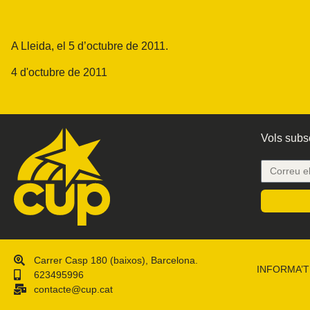
A Lleida, el 5 d’octubre de 2011.
4 d'octubre de 2011
Vols subsc
Carrer Casp 180 (baixos), Barcelona.
INFORMA’T
623495996
contacte@cup.cat