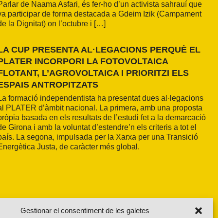
Parlar de Naama Asfari, és fer-ho d’un activista sahrauí que
va participar de forma destacada a Gdeim Izik (Campament
de la Dignitat) on l’octubre i […]
LA CUP PRESENTA AL·LEGACIONS PERQUÈ EL
PLATER INCORPORI LA FOTOVOLTAICA
FLOTANT, L’AGROVOLTAICA I PRIORITZI ELS
ESPAIS ANTROPITZATS
La formació independentista ha presentat dues al·legacions
al PLATER d’àmbit nacional. La primera, amb una proposta
pròpia basada en els resultats de l’estudi fet a la demarcació
de Girona i amb la voluntat d’estendre’n els criteris a tot el
país. La segona, impulsada per la Xarxa per una Transició
Energètica Justa, de caràcter més global.
Gestionar el consentiment de les galetes