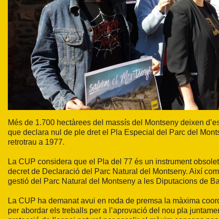
Més de 1.700 hectàrees del massís del Montseny deixen d’es
que declara nul de ple dret el Pla Especial del Parc del Mont
retrotrau a 1977.
La CUP considera que el Pla del 77 és un instrument obsolet 
decret de Declaració del Parc Natural del Montseny. Així com l
gestió del Parc Natural del Montseny a les Diputacions de Ba
La CUP ha demanat avui en roda de premsa la màxima coordina
per abordar els treballs per a l’aprovació del nou pla juntame