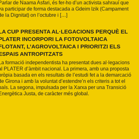
Parlar de Naama Asfari, és fer-ho d’un activista sahrauí que
va participar de forma destacada a Gdeim Izik (Campament
de la Dignitat) on l’octubre i […]
LA CUP PRESENTA AL·LEGACIONS PERQUÈ EL
PLATER INCORPORI LA FOTOVOLTAICA
FLOTANT, L’AGROVOLTAICA I PRIORITZI ELS
ESPAIS ANTROPITZATS
La formació independentista ha presentat dues al·legacions
al PLATER d’àmbit nacional. La primera, amb una proposta
pròpia basada en els resultats de l’estudi fet a la demarcació
de Girona i amb la voluntat d’estendre’n els criteris a tot el
país. La segona, impulsada per la Xarxa per una Transició
Energètica Justa, de caràcter més global.