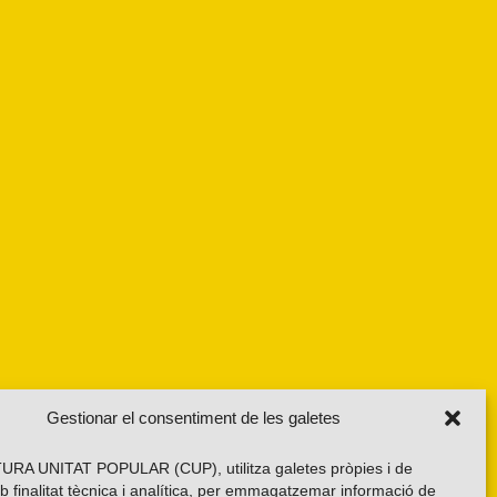
Gestionar el consentiment de les galetes
RA UNITAT POPULAR (CUP), utilitza galetes pròpies i de
b finalitat tècnica i analítica, per emmagatzemar informació de