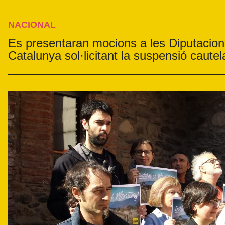
NACIONAL
Es presentaran mocions a les Diputacions
Catalunya sol·licitant la suspensió cautel