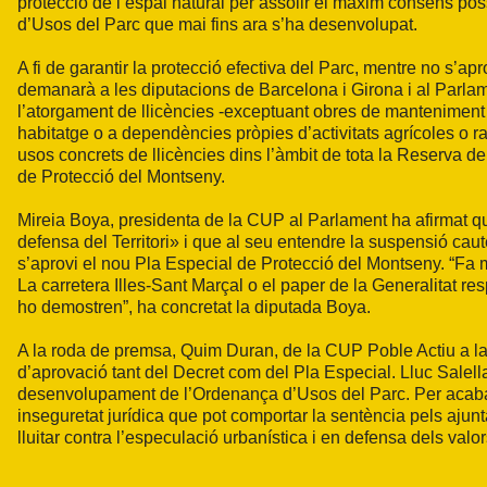
protecció de l’espai natural per assolir el màxim consens pos
d’Usos del Parc que mai fins ara s’ha desenvolupat.
A fi de garantir la protecció efectiva del Parc, mentre no s’a
demanarà a les diputacions de Barcelona i Girona i al Parlam
l’atorgament de llicències -exceptuant obres de manteniment 
habitatge o a dependències pròpies d’activitats agrícoles o ra
usos concrets de llicències dins l’àmbit de tota la Reserva d
de Protecció del Montseny.
Mireia Boya, presidenta de la CUP al Parlament ha afirmat que
defensa del Territori» i que al seu entendre la suspensió caut
s’aprovi el nou Pla Especial de Protecció del Montseny. “Fa m
La carretera Illes-Sant Marçal o el paper de la Generalitat re
ho demostren”, ha concretat la diputada Boya.
A la roda de premsa, Quim Duran, de la CUP Poble Actiu a la 
d’aprovació tant del Decret com del Pla Especial. Lluc Salella
desenvolupament de l’Ordenança d’Usos del Parc. Per acabar,
inseguretat jurídica que pot comportar la sentència pels aju
lluitar contra l’especulació urbanística i en defensa dels valor