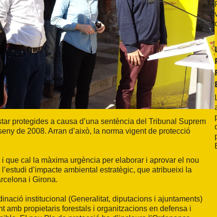
tar protegides a causa d’una sentència del Tribunal Suprem
seny de 2008. Arran d’això, la norma vigent de protecció
i que cal la màxima urgència per elaborar i aprovar el nou
’estudi d’impacte ambiental estratègic, que atribueixi la
rcelona i Girona.
ció institucional (Generalitat, diputacions i ajuntaments)
nt amb propietaris forestals i organitzacions en defensa i