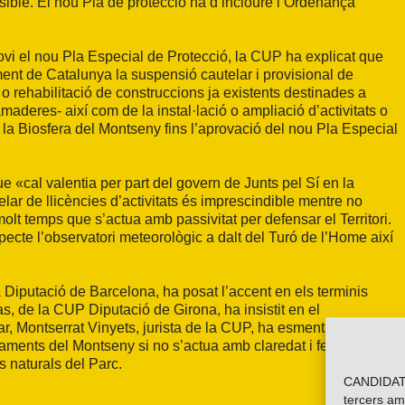
sible. El nou Pla de protecció ha d’incloure l’Ordenança
provi el nou Pla Especial de Protecció, la CUP ha explicat que
ent de Catalunya la suspensió cautelar i provisional de
o rehabilitació de construccions ja existents destinades a
maderes- així com de la instal·lació o ampliació d’activitats o
e la Biosfera del Montseny fins l’aprovació del nou Pla Especial
 «cal valentia per part del govern de Junts pel Sí en la
elar de llicències d’activitats és imprescindible mentre no
olt temps que s’actua amb passivitat per defensar el Territori.
specte l’observatori meteorològic a dalt del Turó de l’Home així
Diputació de Barcelona, ha posat l’accent en els terminis
s, de la CUP Diputació de Girona, ha insistit en el
 Montserrat Vinyets, jurista de la CUP, ha esmentat la
ntaments del Montseny si no s’actua amb claredat i fermesa per
s naturals del Parc.
CANDIDATU
tercers am