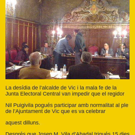
La desídia de l’alcalde de Vic i la mala fe de la
Junta Electoral Central van impedir que el regidor
Nil Puigivila pogués participar amb normalitat al ple
de l’Ajuntament de Vic que es va celebrar
aquest dilluns.
Després que Josep M. Vila d’Abadal trigués 15 dies