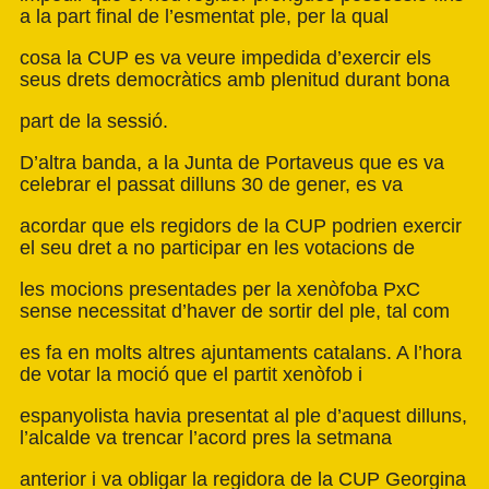
a la part final de l’esmentat ple, per la qual
cosa la CUP es va veure impedida d’exercir els
seus drets democràtics amb plenitud durant bona
part de la sessió.
D’altra banda, a la Junta de Portaveus que es va
celebrar el passat dilluns 30 de gener, es va
acordar que els regidors de la CUP podrien exercir
el seu dret a no participar en les votacions de
les mocions presentades per la xenòfoba PxC
sense necessitat d’haver de sortir del ple, tal com
es fa en molts altres ajuntaments catalans. A l’hora
de votar la moció que el partit xenòfob i
espanyolista havia presentat al ple d’aquest dilluns,
l’alcalde va trencar l’acord pres la setmana
anterior i va obligar la regidora de la CUP Georgina