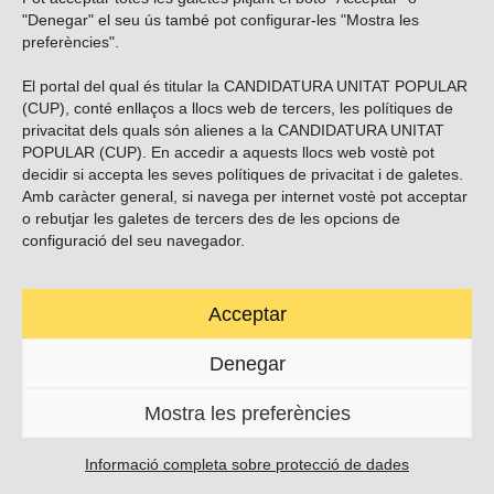
Vols subscriure’t al nostre butlletí?
"Denegar" el seu ús també pot configurar-les "Mostra les
preferències".
El portal del qual és titular la CANDIDATURA UNITAT POPULAR
(CUP), conté enllaços a llocs web de tercers, les polítiques de
ENVIAR
privacitat dels quals són alienes a la CANDIDATURA UNITAT
POPULAR (CUP). En accedir a aquests llocs web vostè pot
decidir si accepta les seves polítiques de privacitat i de galetes.
Troba’ns a les xarxes socials
Amb caràcter general, si navega per internet vostè pot acceptar
o rebutjar les galetes de tercers des de les opcions de
configuració del seu navegador.
Acceptar
Carrer Casp 180 (baixos), Barcelona.
623495996
Denegar
contacte@cup.cat
Mostra les preferències
PROTECCIÓ DE DADES
POLÍTICA DE GALETES (EU)
Informació completa sobre protecció de dades