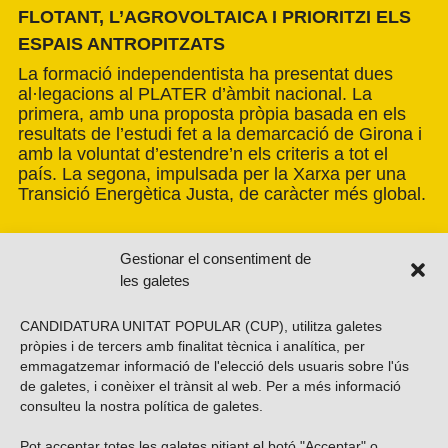
FLOTANT, L’AGROVOLTAICA I PRIORITZI ELS
ESPAIS ANTROPITZATS
La formació independentista ha presentat dues
al·legacions al PLATER d’àmbit nacional. La
primera, amb una proposta pròpia basada en els
resultats de l’estudi fet a la demarcació de Girona i
amb la voluntat d’estendre’n els criteris a tot el
país. La segona, impulsada per la Xarxa per una
Transició Energètica Justa, de caràcter més global.
Gestionar el consentiment de
les galetes
CANDIDATURA UNITAT POPULAR (CUP), utilitza galetes
pròpies i de tercers amb finalitat tècnica i analítica, per
emmagatzemar informació de l'elecció dels usuaris sobre l'ús
de galetes, i conèixer el trànsit al web. Per a més informació
consulteu la nostra
política de galetes
.
Pot acceptar totes les galetes pitjant el botó "Acceptar" o