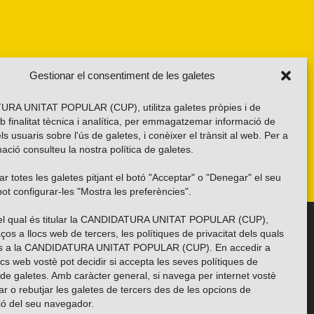
Gestionar el consentiment de les galetes
RA UNITAT POPULAR (CUP), utilitza galetes pròpies i de
b finalitat tècnica i analítica, per emmagatzemar informació de
els usuaris sobre l'ús de galetes, i conèixer el trànsit al web. Per a
ació consulteu la nostra
política de galetes
.
r totes les galetes pitjant el botó "Acceptar" o "Denegar" el seu
ot configurar-les "Mostra les preferències".
 del qual és titular la CANDIDATURA UNITAT POPULAR (CUP),
Troba’ns a les xarxes socials
ços a llocs web de tercers, les polítiques de privacitat dels quals
es a la CANDIDATURA UNITAT POPULAR (CUP). En accedir a
ocs web vostè pot decidir si accepta les seves polítiques de
i de galetes. Amb caràcter general, si navega per internet vostè
ar o rebutjar les galetes de tercers des de les opcions de
ió del seu navegador.