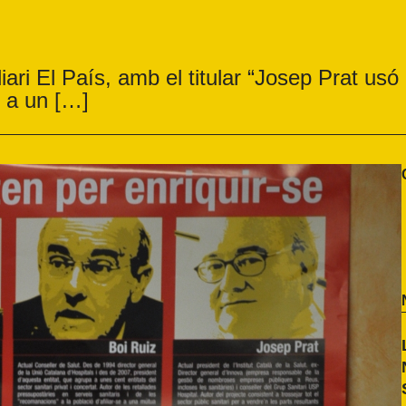
iari El País, amb el titular “Josep Prat usó
 a un […]