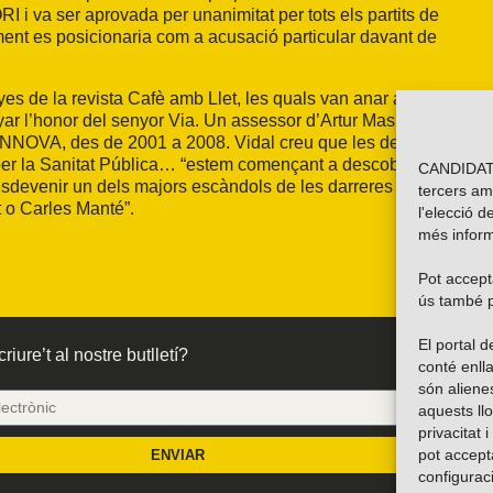
ORI
i va ser aprovada per unanimitat per tots els partits de
ament es posicionaria com a acusació particular davant de
es de la revista Cafè amb Llet, les quals van anar a declarar
r l’honor del senyor Via. Un assessor d’Artur Mas, l’advocat
d’INNOVA, des de
2001 a
2008. Vidal creu que les denúncies de
er
la Sanitat Pública…
“estem començant a descobrir diferents
CANDIDATU
n esdevenir un dels majors escàndols de les darreres dècades a
tercers am
 o Carles Manté”.
l'elecció d
més inform
Pot accepta
ús també p
El portal
riure’t al nostre butlletí?
conté enlla
són alien
aquests ll
privacitat 
pot accept
ENVIAR
configurac