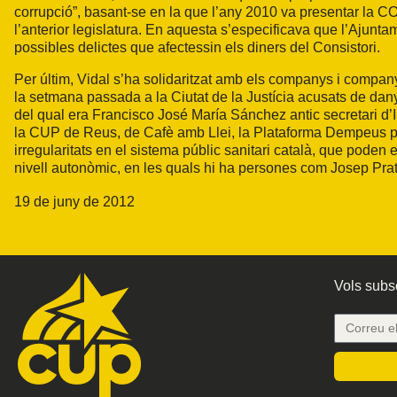
corrupció”, basant-se en la que l’any 2010 va presentar
la C
l’anterior legislatura. En aquesta s’especificava que l’Ajunt
possibles delictes que afectessin els diners del Consistori.
Per últim, Vidal s’ha solidaritzat amb els companys i company
la setmana passada a
la Ciutat
de
la Justícia
acusats de danya
del qual era Francisco José María Sánchez antic secretari 
la CUP
de Reus, de Cafè amb Llei,
la Plataforma Dempeus
p
irregularitats en el sistema públic sanitari català, que pode
nivell autonòmic, en les quals hi ha persones com Josep Prat
19 de juny de 2012
Vols subsc