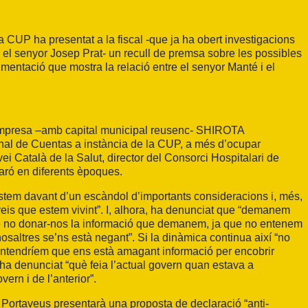
la CUP
ha presentat a la fiscal -que ja ha obert investigacions
 el senyor Josep Prat- un recull de premsa sobre les possibles
entació que mostra la relació entre el senyor Manté i el
l’empresa –amb capital municipal reusenc- SHIROTA
al de Cuentas a instància de
la CUP
, a més d’ocupar
rvei Català de
la Salut
, director del Consorci Hospitalari de
taró en diferents èpoques.
estem davant d’un escàndol d’importants consideracions i, més,
erveis que estem vivint”. I, alhora, ha denunciat que “demanem
 de no donar-nos la informació que demanem, ja que no entenem
saltres se’ns està negant”. Si la dinàmica continua així “no
ntendríem que ens està amagant informació per encobrir
ha denunciat “què feia l’actual govern quan estava a
ern i de l’anterior”.
 Portaveus presentarà una proposta de declaració “anti-