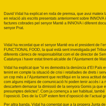
David Vidal ha explicat en roda de premsa, que avui mateix
en relació als escrits presentats anteriorment sobre INNOVA i
factures cobrades pel senyor Manté a INNOVA i diferent docum
senyor Prat.
Vidal ha recordat que el senyor Manté era el president de 
FUNCTIONAL FOOD, la qual està sent investigada pel Tribun
diferents càrrecs de responsabilitat com el de director de Se
Catalunya i haver estat tinent-alcalde de l’Ajuntament de Ma
Vidal ha explicat que “si es demostra la denúncia d’El País 
tenint en compte la situació de crisi i retallades de drets i s
un cop més a l’Ajuntament que rectifiqui en la seva actitud
com alguns mitjans de comunicació hi poden tenir accés i a no
descartem demanar la dimissió de la senyora Gomis ja que e
presumptes delictes”. Com ja comença a ser habitual, també 
l’oposició. Des de
la CUP
estem fent d’oposició de l’actual gov
Per altra banda, Vidal ha comentat que a la propera Junta de