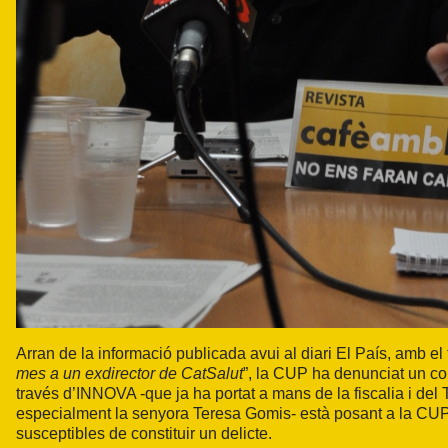
Arran de la informació publicada avui al diari El País, amb el t
mes a un exdirector de CatSalut
”, la CUP ha denunciat un cop
través d’INNOVA -que ja ha portat a mans de la fiscalia i del 
especialment la senyora Teresa Gomis- està posant a la CUP
susceptibles de constituir un delicte.