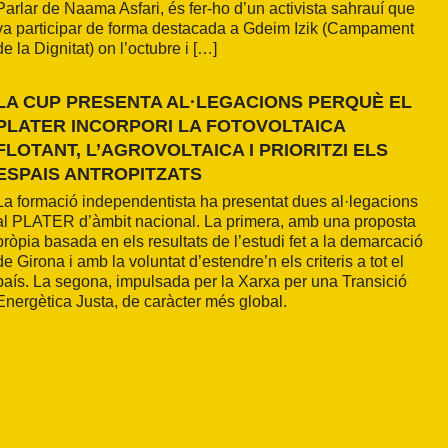
Parlar de Naama Asfari, és fer-ho d’un activista sahrauí que
va participar de forma destacada a Gdeim Izik (Campament
de la Dignitat) on l’octubre i […]
LA CUP PRESENTA AL·LEGACIONS PERQUÈ EL
PLATER INCORPORI LA FOTOVOLTAICA
FLOTANT, L’AGROVOLTAICA I PRIORITZI ELS
ESPAIS ANTROPITZATS
La formació independentista ha presentat dues al·legacions
al PLATER d’àmbit nacional. La primera, amb una proposta
pròpia basada en els resultats de l’estudi fet a la demarcació
de Girona i amb la voluntat d’estendre’n els criteris a tot el
país. La segona, impulsada per la Xarxa per una Transició
Energètica Justa, de caràcter més global.